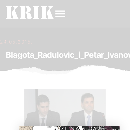
24.05.2015.
Blagota_Radulovic_i_Petar_Ivano
POMOZI NAM DA