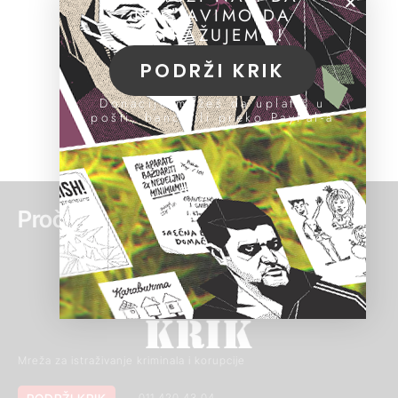
NASTAVIMO DA
ISTRAŽUJEMO!
PODRŽI KRIK
Donacije možeš da uplatiš u
pošti, banci ili preko PayPal-a
Pročitaj još:
Mreža za istraživanje kriminala i korupcije
011 420 43 04