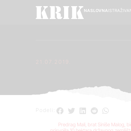
NASLOVNA
ISTRAŽIVA
21.07.2019.
Podeli:
Predrag Mali, brat Siniše Malog, 
prisvojila 10 hektara državnog zemlj