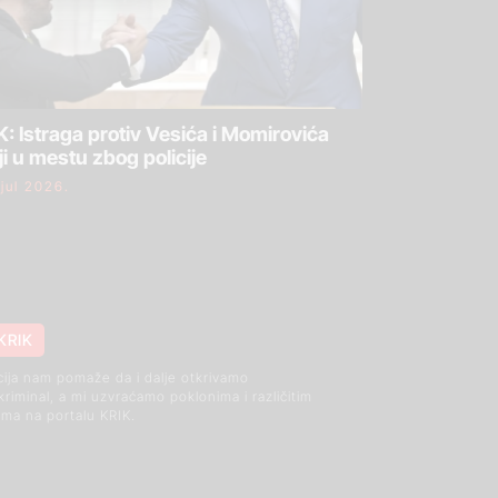
: Istraga protiv Vesića i Momirovića
ji u mestu zbog policije
 jul 2026.
KRIK
cija nam pomaže da i dalje otkrivamo
 kriminal, a mi uzvraćamo poklonima i različitim
ma na portalu KRIK.