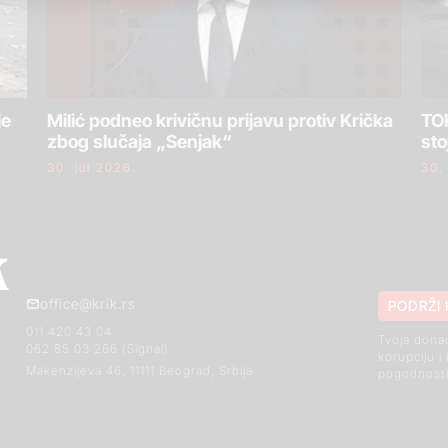
je
Milić podneo krivičnu prijavu protiv Krička
TOK
zbog slučaja „Senjak“
sto
30. jul 2026.
30.
office@krik.rs
PODRŽI 
011 420 43 04
Tvoja dona
062 85 03 266 (Signal)
korupciju i
Makenzijeva 46, 11111 Beograd, Srbija
pogodnosti