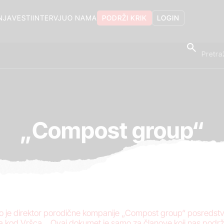
NJA
VESTI
INTERVJU
O NAMA
PODRŽI KRIK
LOGIN
„Compost group“
bio je direktor porodične kompanije „Compost group“ posredstv
išta kod Vršca… Ovaj dokumet je samo za članove koji nas pod