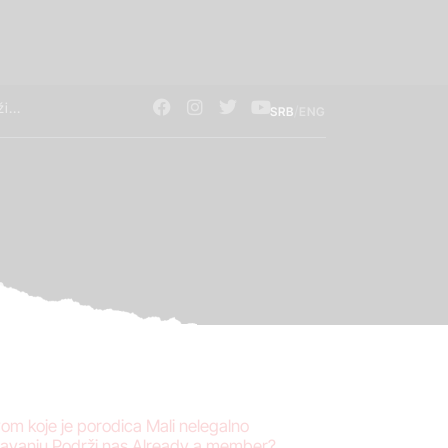
/
SRB
ENG
om koje je porodica Mali nelegalno
ržavanju.Podrži nas Already a member?