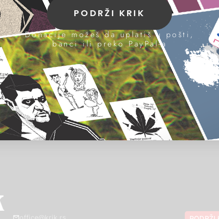
PODRŽI KRIK
Donacije možeš da uplatiš u pošti,
banci ili preko PayPal-a
office@krik.rs
PODRŽI 