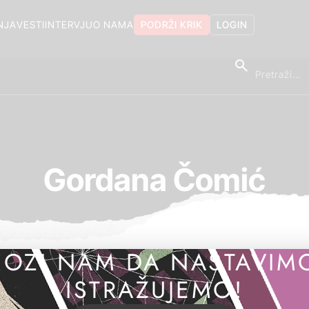
NJA
VESTI
INTERVJU
O NAMA
PODRŽI KRIK
LOGIN
Gordana Čomić
OZI NAM DA NASTAVIM
ISTRAŽUJEMO!