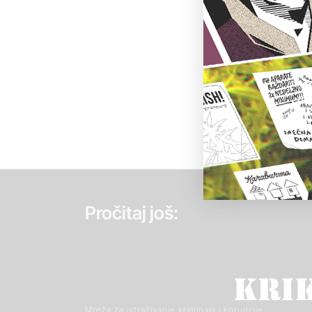
Pročitaj još:
Mreža za istraživanje kriminala i korupcije