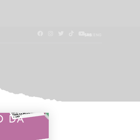
/
SRB
ENG
O DA