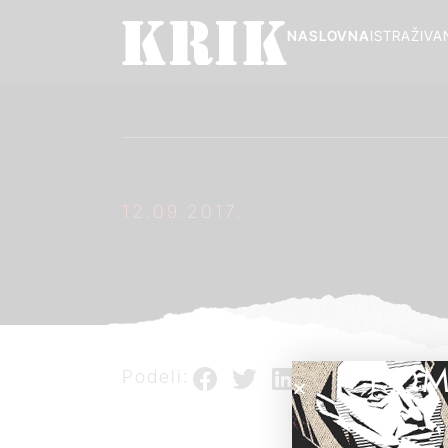
NASLOVNA
ISTRAŽIVA
12.09.2017.
POM
Podeli: