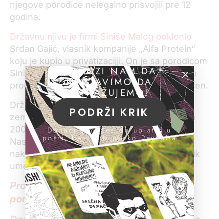
njegove porodice nelegalno prisvojili pre 12
godina.
Državnu njivu je firmi Siniše Malog poklonio
Srđan Gajić, vlasnik kompanije „Alfa Protein“
koju je kupio u privatizacijji. On je sa porodicom
POMOZI NAM DA
Siniše Malog u martu 2005. sklopio ugovor o
NASTAVIMO DA
prodaji, ali novac za zemlju nikada nije isplaćen.
ISTRAŽUJEMO!
Država je podnela tužbu i tražila da joj se
PODRŽI KRIK
zemlja vrati. Sudski postupak koji je otpočeo
2007. godine prekinut je dve godine kasnije.
Donacije možeš da uplatiš u
pošti, banci ili preko PayPal-a
Nastavljen je tek 2015. godine, mesec dana
nakon što je KRIK objavio da je gradonačelnik
umešan u sumnjive poslove.
Pročitajte kako je gradonačelnikova
porodica prisvojila državno zemljište