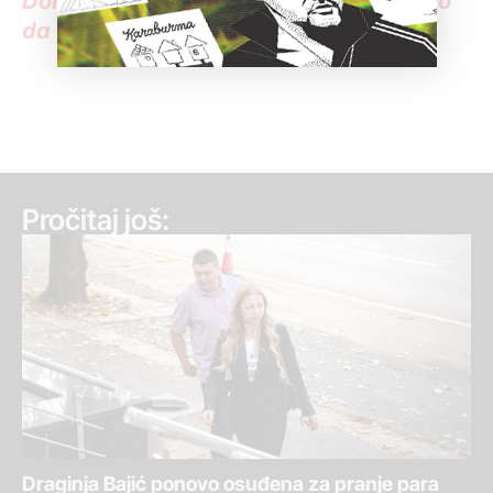
Donirajte KRIK i pomozite da nastavimo
da istražujemo
Pročitaj još:
Draginja Bajić ponovo osuđena za pranje para