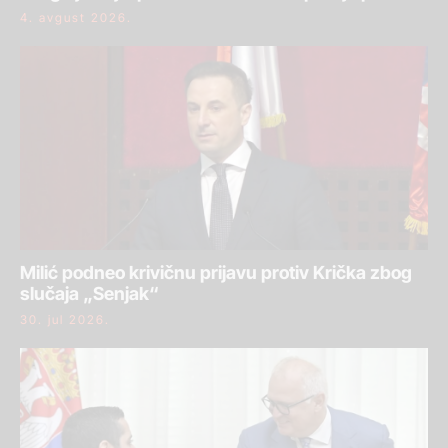
4. avgust 2026.
Milić podneo krivičnu prijavu protiv Krička zbog
slučaja „Senjak“
30. jul 2026.