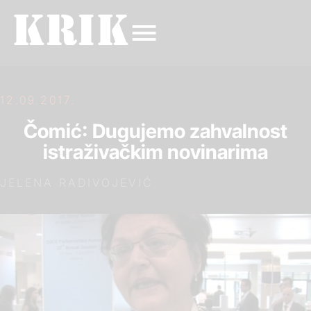
12.09.2017.
Čomić: Dugujemo zahvalnost
istraživačkim novinarima
JELENA RADIVOJEVIĆ