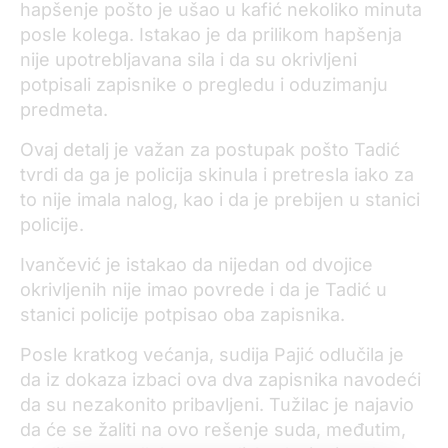
hapšenje pošto je ušao u kafić nekoliko minuta
posle kolega. Istakao je da prilikom hapšenja
nije upotrebljavana sila i da su okrivljeni
potpisali zapisnike o pregledu i oduzimanju
predmeta.
Ovaj detalj je važan za postupak pošto Tadić
tvrdi da ga je policija skinula i pretresla iako za
to nije imala nalog, kao i da je prebijen u stanici
policije.
Ivančević je istakao da nijedan od dvojice
okrivljenih nije imao povrede i da je Tadić u
stanici policije potpisao oba zapisnika.
Posle kratkog većanja, sudija Pajić odlučila je
da iz dokaza izbaci ova dva zapisnika navodeći
da su nezakonito pribavljeni. Tužilac je najavio
da će se žaliti na ovo rešenje suda, međutim,