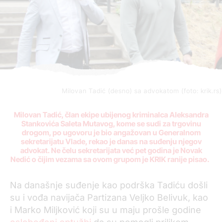
Milovan Tadić (desno) sa advokatom (foto: krik.rs)
Milovan Tadić, član ekipe ubijenog kriminalca Aleksandra
Stankovića Saleta Mutavog, kome se sudi za trgovinu
drogom, po ugovoru je bio angažovan u Generalnom
sekretarijatu Vlade, rekao je danas na suđenju njegov
advokat. Ne čelu sekretarijata već pet godina je Novak
Nedić o čijim vezama sa ovom grupom je KRIK ranije pisao.
Na današnje suđenje kao podrška Tadiću došli
su i vođa navijača Partizana Veljko Belivuk, kao
i Marko Miljković koji su u maju prošle godine