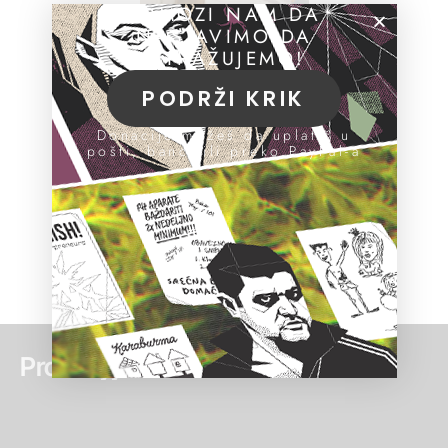
POMOZI NAM DA
NASTAVIMO DA
ISTRAŽUJEMO!
PODRŽI KRIK
Donacije možeš da uplatiš u
pošti, banci ili preko PayPal-a
Pročitaj još: