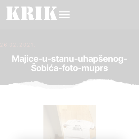
26.02.2021.
Majice-u-stanu-uhapšenog-
Šobića-foto-muprs