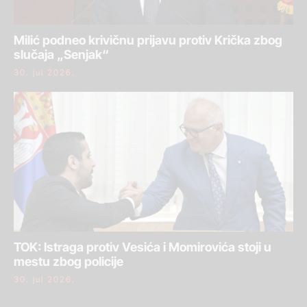
Milić podneo krivičnu prijavu protiv Krička zbog
slučaja „Senjak“
30. jul 2026.
TOK: Istraga protiv Vesića i Momirovića stoji u
mestu zbog policije
30. jul 2026.