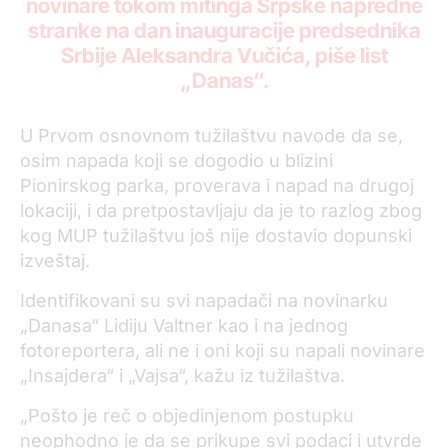
novinare tokom mitinga Srpske napredne
stranke na dan inauguracije predsednika
Srbije Aleksandra Vučića, piše list
„Danas“.
U Prvom osnovnom tužilaštvu navode da se,
osim napada koji se dogodio u blizini
Pionirskog parka, proverava i napad na drugoj
lokaciji, i da pretpostavljaju da je to razlog zbog
kog MUP tužilaštvu još nije dostavio dopunski
izveštaj.
Identifikovani su svi napadači na novinarku
„Danasa“ Lidiju Valtner kao i na jednog
fotoreportera, ali ne i oni koji su napali novinare
„Insajdera“ i „Vajsa“, kažu iz tužilaštva.
„Pošto je reč o objedinjenom postupku
neophodno je da se prikupe svi podaci i utvrde