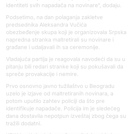
identiteti svih napadača na novinare“, dodaju.
Podsetimo, na dan polaganja zakletve
predsednika Aleksandra Vučića
obezbeđenje skupa koji je organizovala Srpska
napredna stranka maltretirali su novinare i
građane i udaljavali ih sa ceremonije.
Vladajuća partija je reagovala navodeći da su u
pitanju bili redari stranke koji su pokušavali da
spreče provakacije i nemire.
Prvo osnovno javno tužilaštvo u Beogradu
uzelo je izjave od maltretiranih novinara, a
potom uputilo zahtev policiji da što pre
identifikuje napadače. Policija im je sledećeg
dana dostavila nepotpun izveštaj zbog čega su
tražili dodatni.