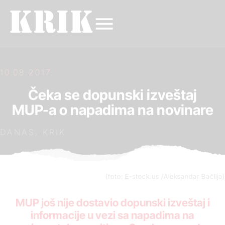
10.08.2017.
Čeka se dopunski izveštaj
MUP-a o napadima na novinare
DANAS, KRIK
(foto: E-stock.us /Aleksandar Bačlija)
MUP još nije dostavio dopunski izveštaj i
informacije u vezi sa napadima na