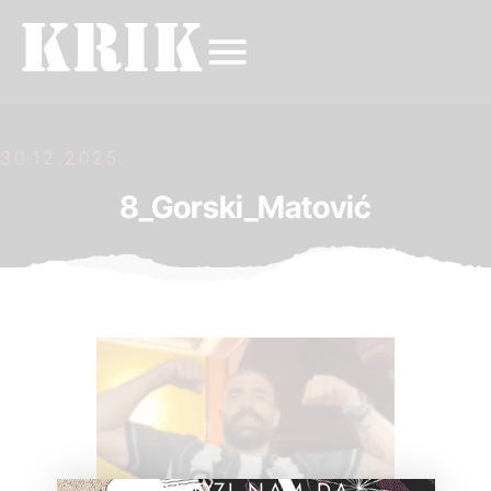
30.12.2025.
8_Gorski_Matović
POMOZI NAM DA