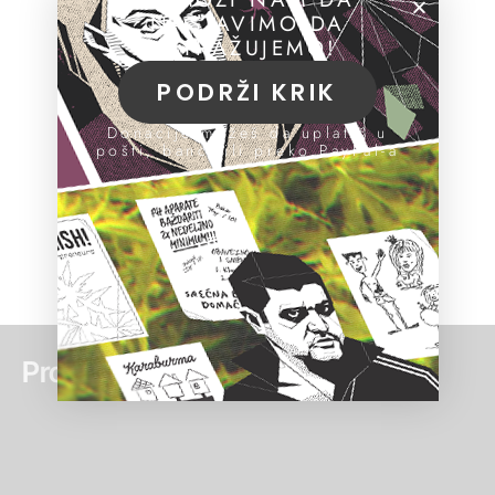
NASTAVIMO DA
ISTRAŽUJEMO!
PODRŽI KRIK
Donacije možeš da uplatiš u
pošti, banci ili preko PayPal-a
Pročitaj još: