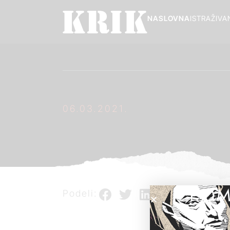
NASLOVNA
ISTRAŽIVA
06.03.2021.
POM
Podeli: