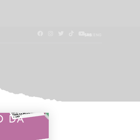
/
SRB
ENG
O DA