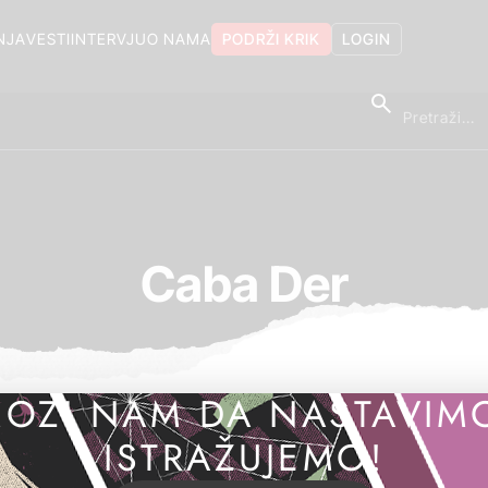
NJA
VESTI
INTERVJU
O NAMA
PODRŽI KRIK
LOGIN
Caba Der
OZI NAM DA NASTAVIM
ISTRAŽUJEMO!