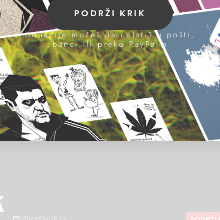
PODRŽI KRIK
Donacije možeš da uplatiš u pošti,
banci ili preko PayPal-a
office@krik.rs
PODRŽI 