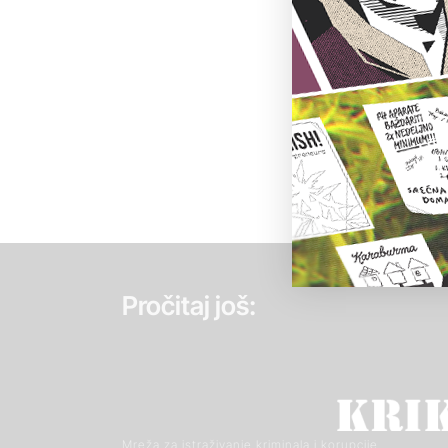
Pročitaj još:
Mreža za istraživanje kriminala i korupcije