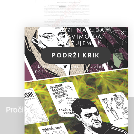
POMOZI NAM DA
NASTAVIMO DA
ISTRAŽUJEMO!
PODRŽI KRIK
Donacije možeš da uplatiš u
pošti, banci ili preko PayPal-a
Pročitaj još: