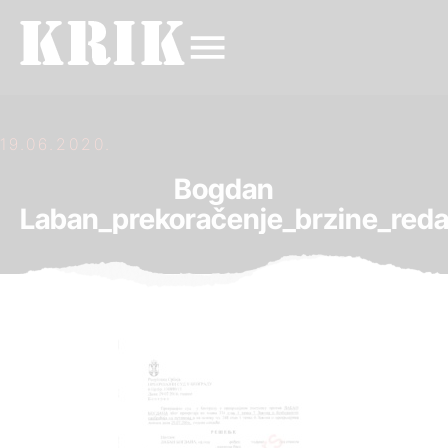
19.06.2020.
Bogdan
Laban_prekoračenje_brzine_red