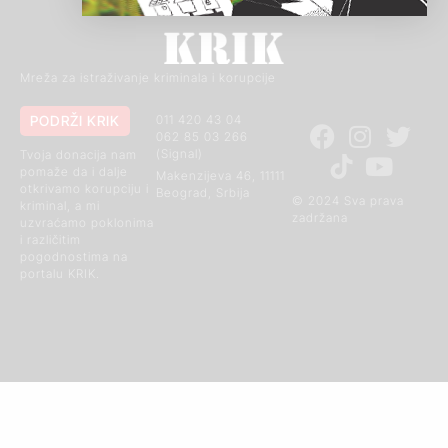
Mreža za istraživanje kriminala i korupcije
PODRŽI KRIK
011 420 43 04
062 85 03 266
(Signal)
Tvoja donacija nam
pomaže da i dalje
Makenzijeva 46, 11111
otkrivamo korupciju i
Beograd, Srbija
© 2024 Sva prava
kriminal, a mi
zadržana
uzvraćamo poklonima
i različitim
pogodnostima na
portalu KRIK.