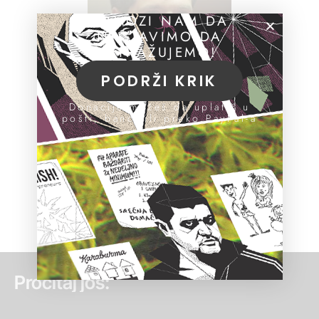
POMOZI NAM DA
NASTAVIMO DA
ISTRAŽUJEMO!
PODRŽI KRIK
Donacije možeš da uplatiš u
pošti, banci ili preko PayPal-a
Pročitaj još: