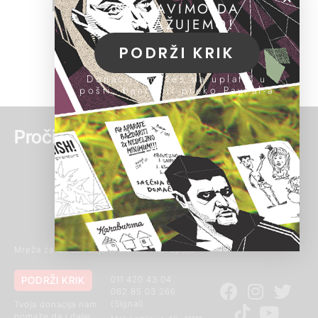
NASTAVIMO DA
ISTRAŽUJEMO!
PODRŽI KRIK
Donacije možeš da uplatiš u
pošti, banci ili preko PayPal-a
Pročitaj još:
Mreža za istraživanje kriminala i korupcije
PODRŽI KRIK
011 420 43 04
062 85 03 266
(Signal)
Tvoja donacija nam
pomaže da i dalje