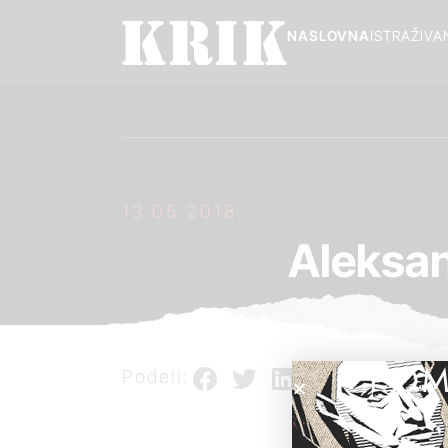
NASLOVNA
ISTRAŽIVA
13.05.2018.
Aleksan
POM
Podeli: