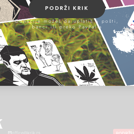
PODRŽI KRIK
Donacije možeš da uplatiš u pošti,
banci ili preko PayPal-a
office@krik.rs
PODRŽI 