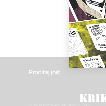
Pročitaj još:
Mreža za istraživanje kriminala i korupcije