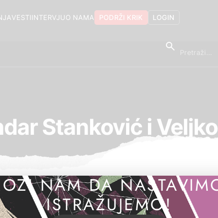
NJA
VESTI
INTERVJU
O NAMA
PODRŽI KRIK
LOGIN
dar Stanković i Veljko
OZI NAM DA NASTAVIM
ISTRAŽUJEMO!