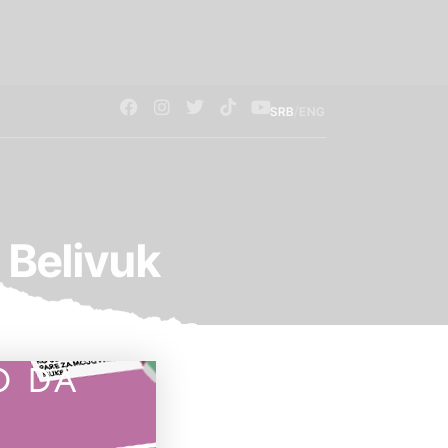
/
SRB
ENG
 Belivuk
O DA