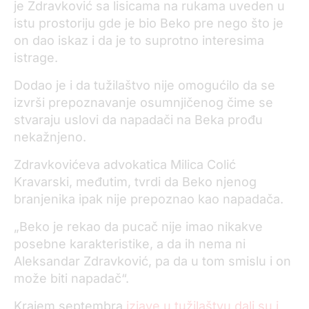
je Zdravković sa lisicama na rukama uveden u
istu prostoriju gde je bio Beko pre nego što je
on dao iskaz i da je to suprotno interesima
istrage.
Dodao je i da tužilaštvo nije omogućilo da se
izvrši prepoznavanje osumnjičenog čime se
stvaraju uslovi da napadači na Beka prođu
nekažnjeno.
Zdravkovićeva advokatica Milica Colić
Kravarski, međutim, tvrdi da Beko njenog
branjenika ipak nije prepoznao kao napadača.
„Beko je rekao da pucač nije imao nikakve
posebne karakteristike, a da ih nema ni
Aleksandar Zdravković, pa da u tom smislu i on
može biti napadač“.
Krajem septembra
izjave u tužilaštvu dali su i