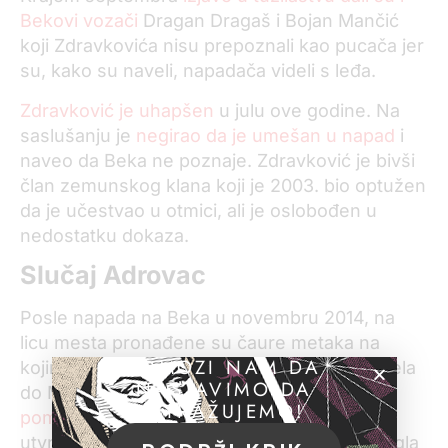
Bekovi vozači
Dragan Dragaš i Bojan Mančić
koji Zdravkovića nisu prepoznali kao pucača jer
su, kako su naveli, napadača videli s leđa.
Zdravković je uhapšen
u julu ove godine. Na
saslušanju je
negirao da je umešan u napad
i
naveo da Beka ne poznaje. Zdravković je bivši
član zemunskog klana koji je 2003. bio optužen
da je učestvao u otmici, ali je oslobođen u
nedostatku dokaza.
Slučaj Adrovac
Posle napada na Beka u novembru 2014, na
licu mesta pronađene su čaure metaka na
POMOZI NAM DA
kojima su bili tragovi DNK čija je analiza dovela
NASTAVIMO DA
do Maje Adrovac. Ona je
optužena za
ISTRAŽUJEMO!
pomaganje u pokušaju ubistva
, ali je sud
utvrdio da nema dokaza da je svesno pomogla