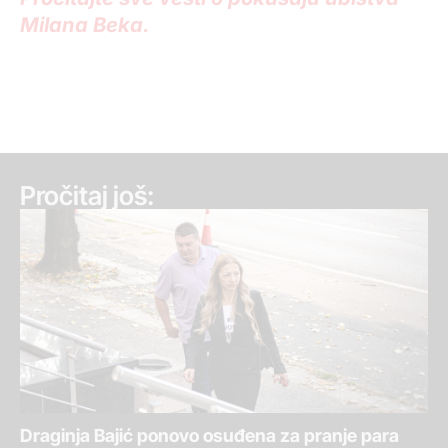
Milana Beka.
Pročitaj još:
Draginja Bajić ponovo osuđena za pranje para