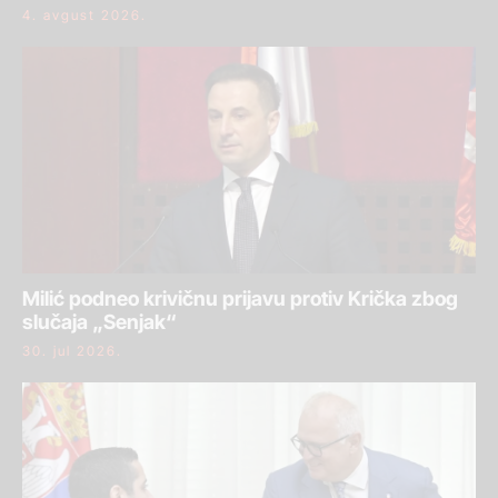
4. avgust 2026.
Milić podneo krivičnu prijavu protiv Krička zbog
slučaja „Senjak“
30. jul 2026.