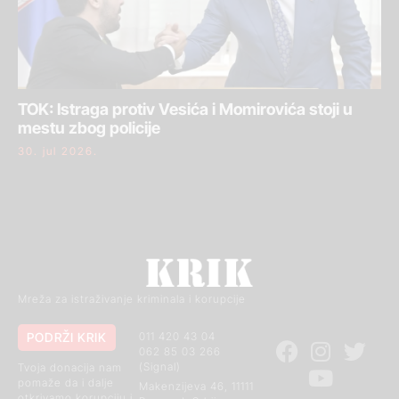
TOK: Istraga protiv Vesića i Momirovića stoji u
mestu zbog policije
30. jul 2026.
Mreža za istraživanje kriminala i korupcije
PODRŽI KRIK
011 420 43 04
062 85 03 266
(Signal)
Tvoja donacija nam
pomaže da i dalje
Makenzijeva 46, 11111
otkrivamo korupciju i