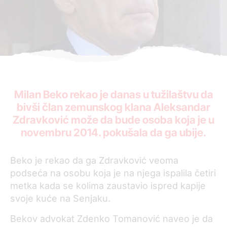
Milan Beko rekao je danas u tužilaštvu da
bivši član zemunskog klana Aleksandar
Zdravković može da bude osoba koja je u
novembru 2014. pokušala da ga ubije.
Beko je rekao da ga Zdravković veoma
podseća na osobu koja je na njega ispalila četiri
metka kada se kolima zaustavio ispred kapije
svoje kuće na Senjaku.
Bekov advokat Zdenko Tomanović naveo je da