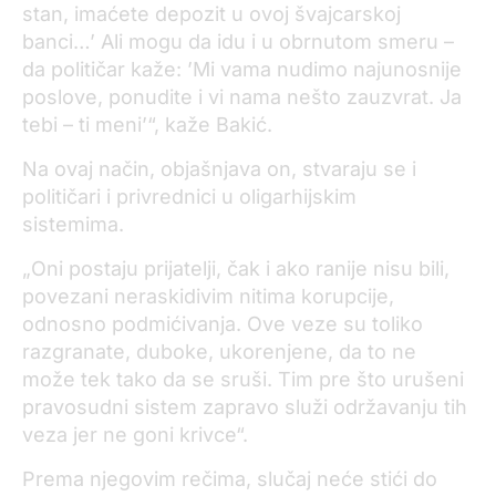
stan, imaćete depozit u ovoj švajcarskoj
banci…’ Ali mogu da idu i u obrnutom smeru –
da političar kaže: ’Mi vama nudimo najunosnije
poslove, ponudite i vi nama nešto zauzvrat. Ja
tebi – ti meni’“, kaže Bakić.
Na ovaj način, objašnjava on, stvaraju se i
političari i privrednici u oligarhijskim
sistemima.
„Oni postaju prijatelji, čak i ako ranije nisu bili,
povezani neraskidivim nitima korupcije,
odnosno podmićivanja. Ove veze su toliko
razgranate, duboke, ukorenjene, da to ne
može tek tako da se sruši. Tim pre što urušeni
pravosudni sistem zapravo služi održavanju tih
veza jer ne goni krivce“.
Prema njegovim rečima, slučaj neće stići do