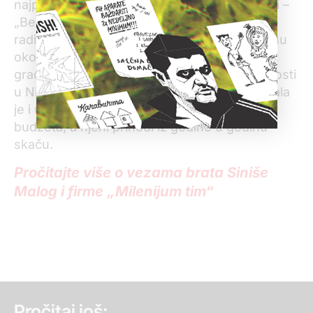
najpoznatijih građevinskih projekata u državi –
„Beogradu na vodi“. Osim toga, kompanija je
radila gasifikaciju Smedereva i Grocka vrednu
oko 60 miliona evra, a nedavno je dobila da
gradi stanove za pripadnike službi bezbednosti
u Nišu i Vranju za 15 miliona evra. Učestvovala
je i u desetinama drugih poslova plaćenih iz
budžeta, a njeni prihodi iz godine u godinu
skaču.
Pročitajte više o vezama brata Siniše
Malog i firme „Milenijum tim“
Pročitaj još: