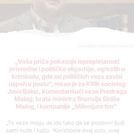
Jovo Bakić (foto:print screen)
„Vaša priča pokazuje isprepletanost
privredne i političke oligarhije, ogrezlih u
kriminalu, gde od političkih veza zavisi
uspeh u poslu“, rekao je za KRIK sociolog
Jovo Bakić, komentarišući veze Predraga
Malog, brata ministra finansija Siniše
Malog, i kompanije „Milenijum tim“
.
„Te veze mogu da idu tako da se poslovni ljudi
sami nude i kažu: ’Koristićete ovaj auto, ovaj