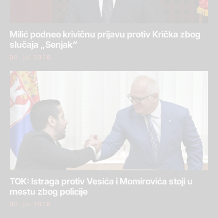
Milić podneo krivičnu prijavu protiv Krička zbog
slučaja „Senjak“
30. jul 2026.
TOK: Istraga protiv Vesića i Momirovića stoji u
mestu zbog policije
30. jul 2026.