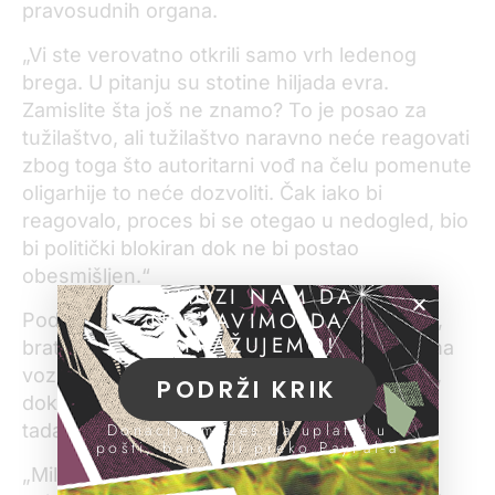
pravosudnih organa.
„Vi ste verovatno otkrili samo vrh ledenog
brega. U pitanju su stotine hiljada evra.
Zamislite šta još ne znamo? To je posao za
tužilaštvo, ali tužilaštvo naravno neće reagovati
zbog toga što autoritarni vođ na čelu pomenute
oligarhije to neće dozvoliti. Čak iako bi
reagovalo, proces bi se otegao u nedogled, bio
bi politički blokiran dok ne bi postao
obesmišljen.“
POMOZI NAM DA
NASTAVIMO DA
Podsetimo, KRIK je otkrio da je Predrag Mali,
ISTRAŽUJEMO!
brat ministra finansija Siniše Malog, godinama
vozio „audi a6“ u vlasništvu „Milenijum tima“,
PODRŽI KRIK
dok je stan te kompanije koristila njegova
tadašnja devojka.
Donacije možeš da uplatiš u
pošti, banci ili preko PayPal-a
„Milenijum tim“ angažovan je na jednom od