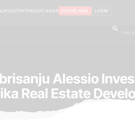
NJA
VESTI
INTERVJU
O NAMA
PODRŽI KRIK
LOGIN
 brisanju Alessio Inve
ika Real Estate Deve