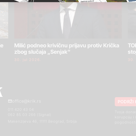
je
Milić podneo krivičnu prijavu protiv Krička
TOK
zbog slučaja „Senjak“
sto
30. jul 2026.
30.
office@krik.rs
PODRŽI 
011 420 43 04
Tvoja dona
062 85 03 266 (Signal)
korupciju i
Makenzijeva 46, 11111 Beograd, Srbija
pogodnosti