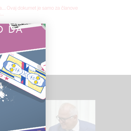
-a… Ovaj dokumet je samo za članove
..
O DA