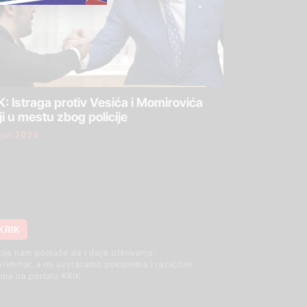
: Istraga protiv Vesića i Momirovića
ji u mestu zbog policije
 jul 2026.
KRIK
cija nam pomaže da i dalje otkrivamo
 kriminal, a mi uzvraćamo poklonima i različitim
ma na portalu KRIK.