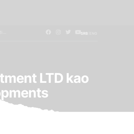
/
SRB
ENG
stment LTD kao
lopments