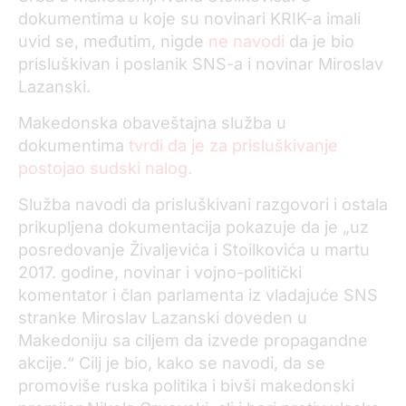
dokumentima u koje su novinari KRIK-a imali
uvid se, međutim, nigde
ne navodi
da je bio
prisluškivan i poslanik SNS-a i novinar Miroslav
Lazanski.
Makedonska obaveštajna služba u
dokumentima
tvrdi da je za prisluškivanje
postojao sudski nalog.
Služba navodi da prisluškivani razgovori i ostala
prikupljena dokumentacija pokazuje da je „uz
posredovanje Živaljevića i Stoilkovića u martu
2017. godine, novinar i vojno-politički
komentator i član parlamenta iz vladajuće SNS
stranke Miroslav Lazanski doveden u
Makedoniju sa ciljem da izvede propagandne
akcije.“ Cilj je bio, kako se navodi, da se
promoviše ruska politika i bivši makedonski