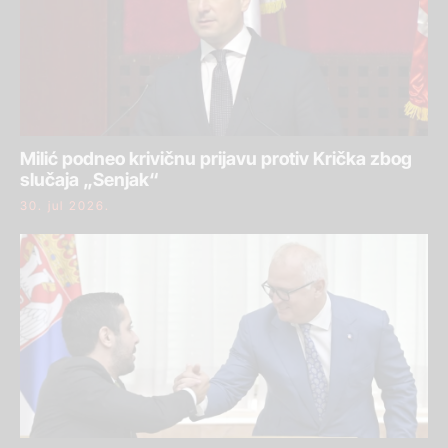
Milić podneo krivičnu prijavu protiv Krička zbog
slučaja „Senjak“
30. jul 2026.