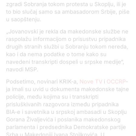
zgradi Sobranja tokom protesta u Skoplju, ili je
to bio slučaj samo sa ambasadorom Srbije, piše
u saopštenju.
„Jovanovski je rekla da makedonske službe ne
raspolažu informacijom o prisustvu pripadnika
drugih stranih službi u Sobranju tokom nereda,
kao i da nema podatke o tome kako su
navedeni transkripti dospeli u srpske medije“,
navodi MSP.
Podsetimo, novinari KRIK-a,
Nove TV
i
OCCRP
-
ja imali su uvid u dokumenta makedonske tajne
policije, među kojima su i transkripti
prisluškivanih razgovora između pripadnika
BIA-e i savetnika u srpskoj ambasadi u Skoplju
Gorana Živaljevića i poslanika makedonskog
parlamenta i predsednika Demokratske partije
Srba u Makedoniji Ivana Stoilkovića. U