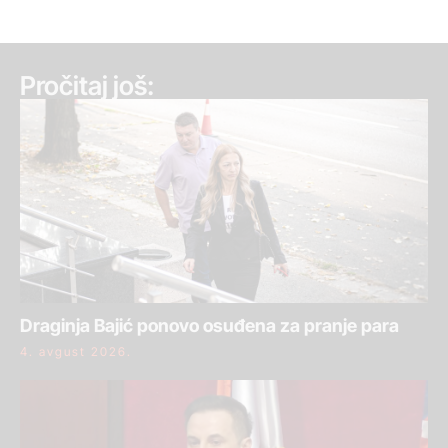
Pročitaj još:
Draginja Bajić ponovo osuđena za pranje para
4. avgust 2026.