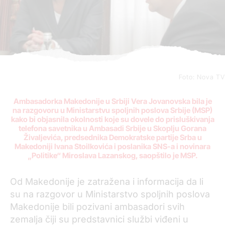
Foto: Nova TV
Ambasadorka Makedonije u Srbiji Vera Jovanovska bila je
na razgovoru u Ministarstvu spoljnih poslova Srbije (MSP)
kako bi objasnila okolnosti koje su dovele do prisluškivanja
telefona savetnika u Ambasadi Srbije u Skoplju Gorana
Živaljevića, predsednika Demokratske partije Srba u
Makedoniji Ivana Stoilkovića i poslanika SNS-a i novinara
„Politike“ Miroslava Lazanskog, saopštilo je MSP.
Od Makedonije je zatražena i informacija da li
su na razgovor u Ministarstvo spoljnih poslova
Makedonije bili pozivani ambasadori svih
zemalja čiji su predstavnici službi viđeni u