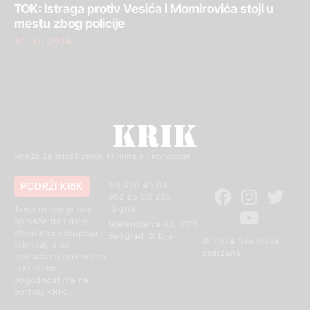
TOK: Istraga protiv Vesića i Momirovića stoji u
mestu zbog policije
30. jul 2026.
Mreža za istraživanje kriminala i korupcije
PODRŽI KRIK
011 420 43 04
062 85 03 266
(Signal)
Tvoja donacija nam
pomaže da i dalje
Makenzijeva 46, 11111
otkrivamo korupciju i
Beograd, Srbija
© 2024 Sva prava
kriminal, a mi
zadržana
uzvraćamo poklonima
i različitim
pogodnostima na
portalu KRIK.