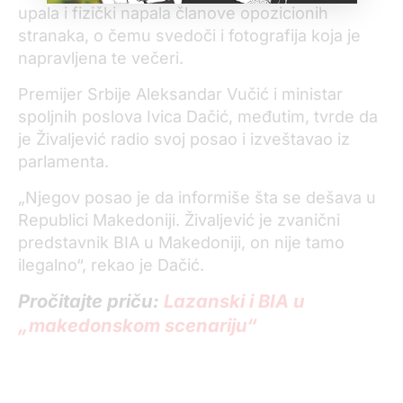
upala i fizički napala članove opozicionih
stranaka, o čemu svedoči i fotografija koja je
napravljena te večeri.
Premijer Srbije Aleksandar Vučić i ministar
spoljnih poslova Ivica Dačić, međutim, tvrde da
je Živaljević radio svoj posao i izveštavao iz
parlamenta.
„Njegov posao je da informiše šta se dešava u
Republici Makedoniji. Živaljević je zvanični
predstavnik BIA u Makedoniji, on nije tamo
ilegalno“, rekao je Dačić.
Pročitajte priču:
Lazanski i BIA u
„makedonskom scenariju“