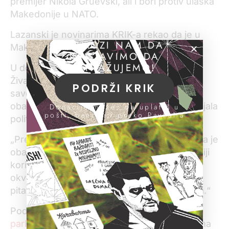
premijer Nikola Gruevski, ali i bori protiv ulaska
Makedonije u NATO.
Lazanski je novinarima KRIK-a rekao da je u
POMOZI NAM DA
Makedoniji samo radio novinarski posao.
NASTAVIMO DA
ISTRAŽUJEMO!
U dokumentima piše i da su aktivnosti
Živaljevića, dugogodišnjeg obaveštajca i
PODRŽI KRIK
savetnika u ambasadi Srbije, postajale više
obaveštajne nego diplomatske kako se menjala
Donacije možeš da uplatiš u
pošti, banci ili preko PayPal-a
politička situacija u Makedoniji.
„Prema našim otkrićima možemo zaključiti da je
obaveštajac BIA Goran Živaljević u Makedoniji
koristio obaveštajne metode koje izlaze van
okvira diplomatskog statusa… što dovodi u
pitanje legitimnost i legalnost njegovih akcija.“
Podsetimo,
Živaljević je bio u makedonskom
parlamentu
kada je grupa ljudi sa fantamkama