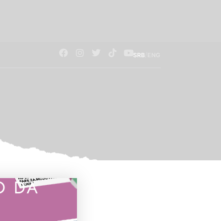
/
SRB
ENG
O DA