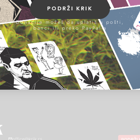
PODRŽI KRIK
Donacije možeš da uplatiš u pošti,
banci ili preko PayPal-a
office@krik.rs
PODRŽI 