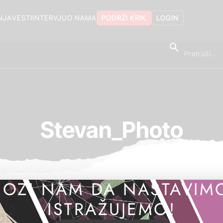
NJA
VESTI
INTERVJU
O NAMA
PODRŽI KRIK
LOGIN
Stevan_Photo
OZI NAM DA NASTAVIM
ISTRAŽUJEMO!