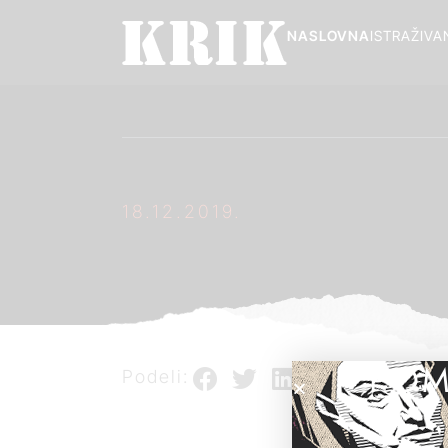
NASLOVNA
ISTRAŽIVA
18.12.2019.
POM
Podeli: