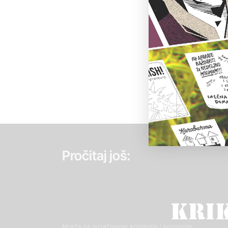
Pročitaj još:
Mreža za istraživanje kriminala i korupcije