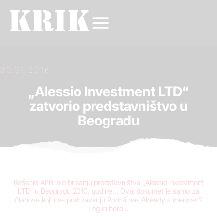
30.01.2016.
„Alessio Investment LTD“
zatvorio predstavništvo u
Beogradu
Rešenje APR-a o brisanju predstavništva „Alessio Investment
LTD“ u Beogradu 2010. godine… Ovaj dokumet je samo za
članove koji nas podržavanju.Podrži nas Already a member?
Log in here...