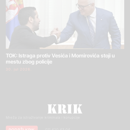
TOK: Istraga protiv Vesića i Momirovića stoji u
mestu zbog policije
30. jul 2026.
Mreža za istraživanje kriminala i korupcije
PODRŽI KRIK
011 420 43 04