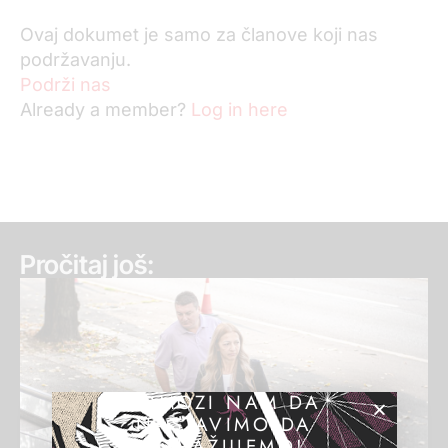
Ovaj dokumet je samo za članove koji nas
podržavanju.
Podrži nas
Already a member?
Log in here
Pročitaj još:
POMOZI NAM DA
NASTAVIMO DA
ISTRAŽUJEMO!