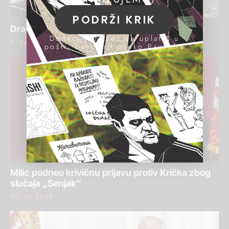
PODRŽI KRIK
Draginja Bajić ponovo osuđena za pranje para
Donacije možeš da uplatiš u
4. avgust 2026.
pošti, banci ili preko PayPal-a
Milić podneo krivičnu prijavu protiv Krička zbog
slučaja „Senjak“
30. jul 2026.