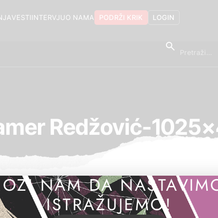
NJA
VESTI
INTERVJU
O NAMA
PODRŽI KRIK
LOGIN
mer Redžović-1025
OZI NAM DA NASTAVIM
ISTRAŽUJEMO!