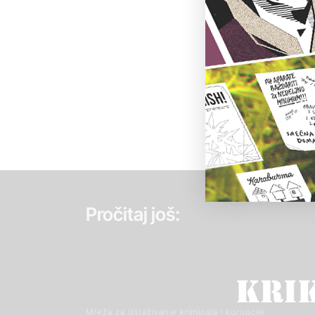
Pročitaj još:
Mreža za istraživanje kriminala i korupcije