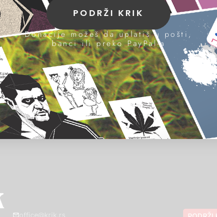
PODRŽI KRIK
Donacije možeš da uplatiš u pošti,
banci ili preko PayPal-a
office@krik.rs
PODRŽI 