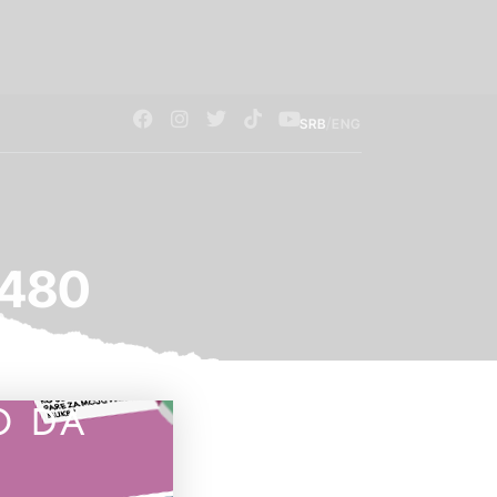
/
SRB
ENG
×480
O DA