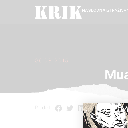
NASLOVNA
ISTRAŽIVA
06.08.2015.
Mua
POM
Podeli: