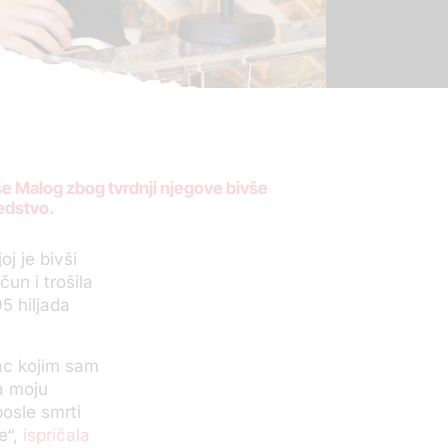
še Malog zbog tvrdnji njegove bivše
edstvo.
j je bivši
un i trošila
5 hiljada
vac kojim sam
na moju
posle smrti
e“,
ispričala