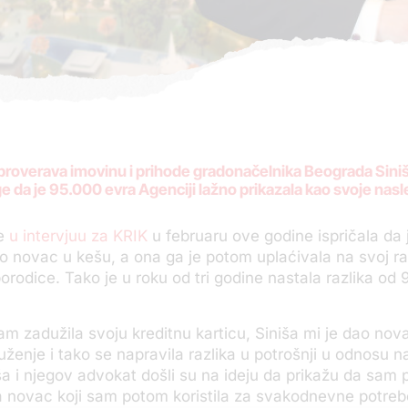
 proverava imovinu i prihode gradonačelnika Beograda Sini
e da je 95.000 evra Agenciji lažno prikazala kao svoje nasl
je
u intervjuu za KRIK
u februaru ove godine ispričala da jo
 novac u kešu, a ona ga je potom uplaćivala na svoj rač
orodice. Tako je u roku od tri godine nastala razlika od 9
m zadužila svoju kreditnu karticu, Siniša mi je dao no
duženje i tako se napravila razlika u potrošnji u odnosu 
ša i njegov advokat došli su na ideju da prikažu da sam 
 novac koji sam potom koristila za svakodnevne potreb