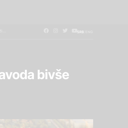
/
SRB
ENG
avoda bivše