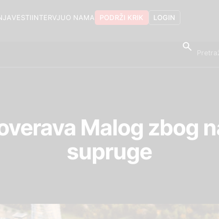
NJA
VESTI
INTERVJU
O NAMA
PODRŽI KRIK
LOGIN
roverava Malog zbog n
supruge