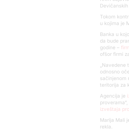
Devičanskih
Tokom kontro
u kojima je M
Banka u kojo
da bude pran
godine –
fir
ofšor firmi z
„
Navedene tr
odnosno oče
sačinjenom n
teritorija za
Agencija je
i
proverama“, 
izveštaja pro
Marija Mali 
rekla.