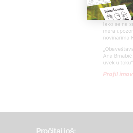
koje im je p
imovine.
Iako se na sa
mera upozore
novinarima K
„Obaveštavam
Ana Brnabić 
uvek u toku“
Profil imo
Pročitaj još: