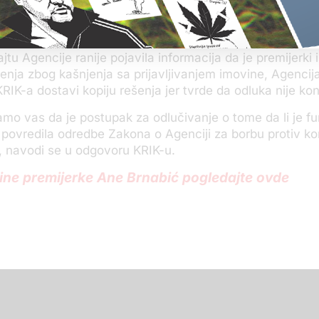
remijerka dostavila ne postoji informacija o površini nas
jtu Agencije ranije pojavila informacija da je premijerki
nja zbog kašnjenja sa prijavljivanjem imovine, Agencija
RIK-a dostavi kopiju rešenja jer tvrde da odluka nije ko
o vas da je postupak za odlučivanje o tome da li je f
povredila odredbe Zakona o Agenciji za borbu protiv kor
, navodi se u odgovoru KRIK-u.
vine premijerke Ane Brnabić pogledajte ovde