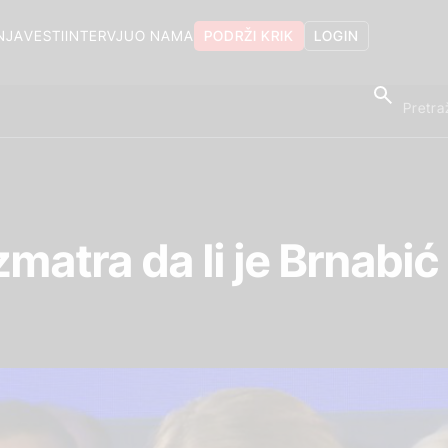
NJA
VESTI
INTERVJU
O NAMA
PODRŽI KRIK
LOGIN
zmatra da li je Brnabić