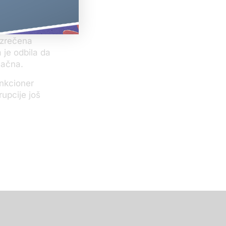
leđene
 izrečena
 je odbila da
načna.
unkcioner
upcije još