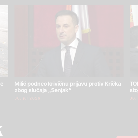
je
Milić podneo krivičnu prijavu protiv Krička
TOK
zbog slučaja „Senjak“
sto
30. jul 2026.
30.