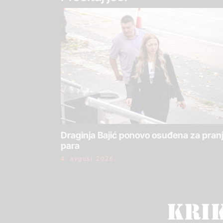
Draginja Bajić ponovo osuđena za pran
para
4. avgust 2026.