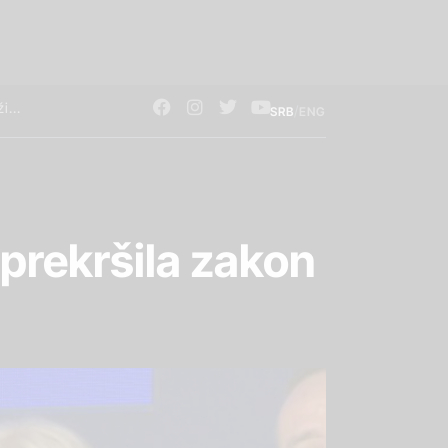
/
SRB
ENG
 prekršila zakon