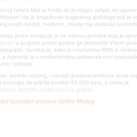
vog teksta Mali je tvrdio da je njegov potpis na ugovor
ifikovan i da je angažovao bugarskog grafologa koji je to
log svojih tvrdnji, međutim, nikada nije pokazao javnosti
borbu protiv korupcije je na osnovu provere koju je spro
eštaj
i u avgustu prošle godine ga prosledila Višem jav
 Beogradu. Izveštaj je, kako je novinarima KRIK-a rečeno
, a Agencija je u međuvremenu pokrenula novi postupa
ine i prihoda.
se, između ostalog, i navodi gradonačelnikove bivše su
e pomogla da prikrije poreklo 95.000 evra, o čemu je
ntervjuu za KRIK u februaru ove godine.
Svi sumnjivi poslovi Siniše Malog