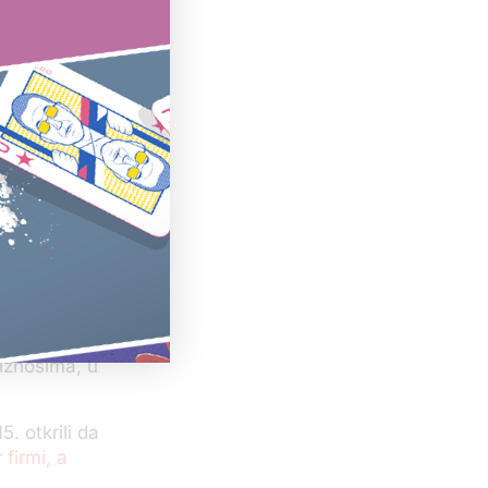
vca „jer se
 iznosima, u
. otkrili da
firmi, a