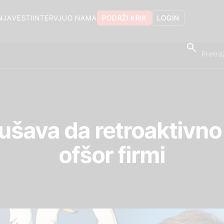
NJA
VESTI
INTERVJU
O NAMA
PODRŽI KRIK
LOGIN
šava da retroaktivno 
ofšor firmi