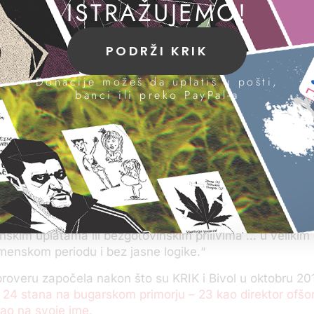
ISTRAŽUJEMO!
o je Mali i dalje zaveden
ofšor firmi koje kontrolišu
panije i nekretnine na
PODRŽI KRIK
.
Donacije možeš da uplatiš u pošti,
oaktivni upis promene u
banci ili preko PayPal-a
gistru oslobodio bi Sinišu
h sumnji budući da je
borbu protiv korupcije
je on bio direktor ovih ofšor
a je to izbegao da joj prijavi.
egove imovine i poslova,
 posumnjala da određene
sakcije tokom kupoprodaje stanova mogu biti pranje no
inskim uplatama ili bezgotovinskim prilivima … u velikim
enskom periodu i bez jasne logike.“
proveru započela nakon što su KRIK i Bivol u oktobru 2015
 24 stana na bugarskom primorju – 23 kao direktor ofšor 
sao na svoje ime.