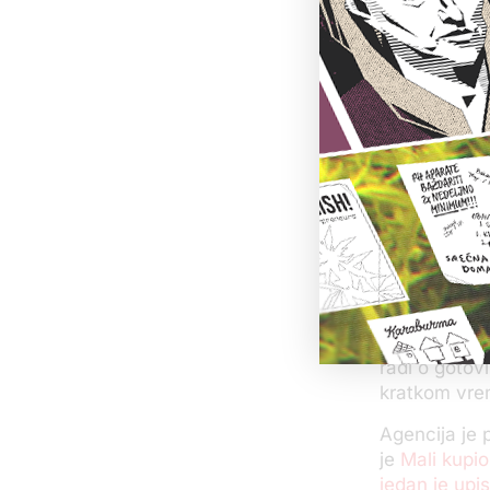
promenu. Tak
kao direktor 
bugarske kom
Crnom moru
Ovakav retr
bugarskom re
Malog brojni
Agencija za 
potvrdila da 
kompanija i d
Proverom nj
Agencija je
novčane tran
radi o gotov
kratkom vrem
Agencija je 
je
Mali kupio
jedan je upi