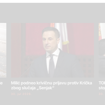
je
Milić podneo krivičnu prijavu protiv Krička
TOK
zbog slučaja „Senjak“
sto
30. jul 2026.
30.