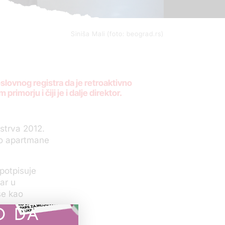
Siniša Mali (foto: beograd.rs)
lovnog registra da je retroaktivno
imorju i čiji je i dalje direktor.
Ostrva 2012.
vao apartmane
potpisuje
ar u
še kao
O DA