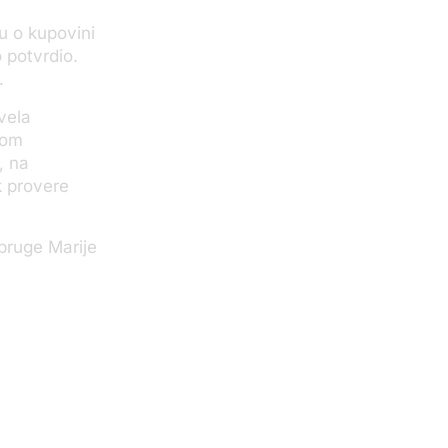
u o kupovini
 potvrdio.
.
vela
nom
, na
k provere
pruge Marije