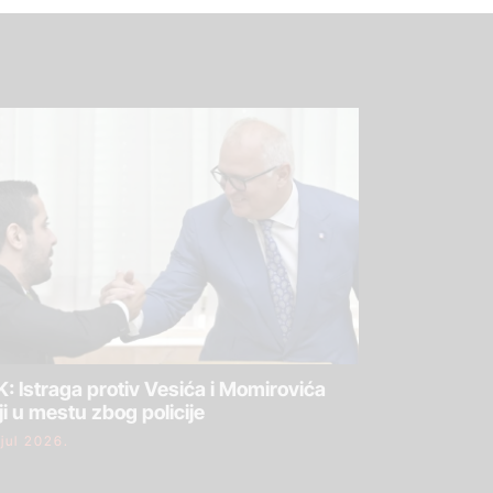
: Istraga protiv Vesića i Momirovića
ji u mestu zbog policije
 jul 2026.