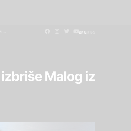
/
SRB
ENG
izbriše Malog iz