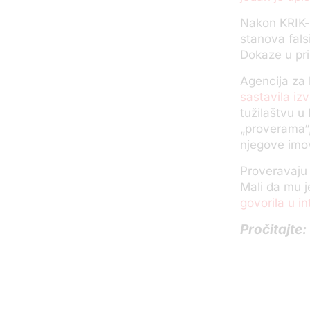
Nakon KRIK-o
stanova fals
Dokaze u pri
Agencija za 
sastavila izv
tužilaštvu u
„proverama“
njegove imov
Proveravaju 
Mali da mu j
govorila u i
Pročitajte: