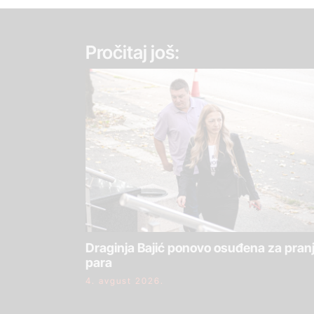
Pročitaj još:
Draginja Bajić ponovo osuđena za pran
para
4. avgust 2026.