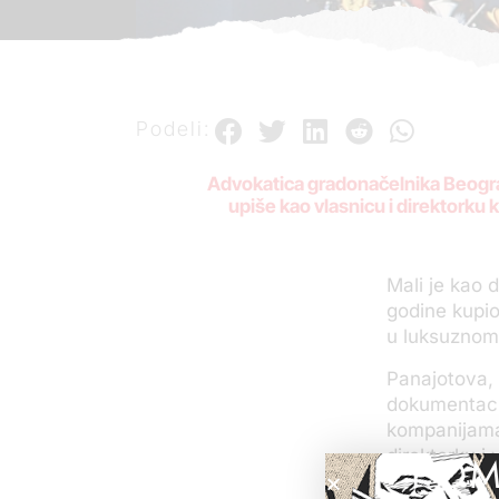
Podeli:
Advokatica gradonačelnika Beograd
upiše kao vlasnicu i direktorku k
Mali je kao 
godine kupio
u luksuznom 
Panajotova, 
dokumentacij
kompanijama 
direktorku i
POM
Registar je o