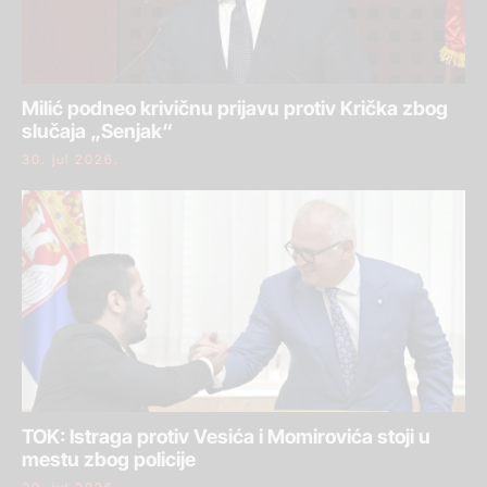
Milić podneo krivičnu prijavu protiv Krička zbog
slučaja „Senjak“
30. jul 2026.
TOK: Istraga protiv Vesića i Momirovića stoji u
mestu zbog policije