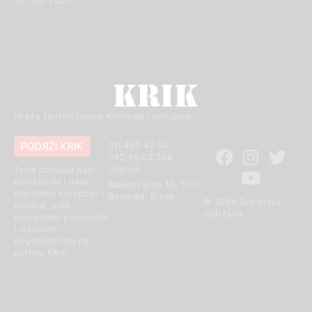
30. jul 2026.
Mreža za istraživanje kriminala i korupcije
PODRŽI KRIK
011 420 43 04
062 85 03 266
(Signal)
Tvoja donacija nam
pomaže da i dalje
Makenzijeva 46, 11111
otkrivamo korupciju i
Beograd, Srbija
© 2024 Sva prava
kriminal, a mi
zadržana
uzvraćamo poklonima
i različitim
pogodnostima na
portalu KRIK.