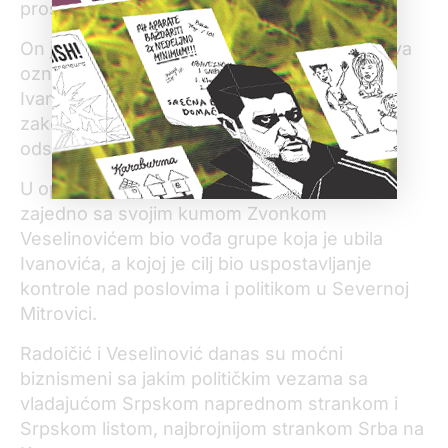
prošao.
On je, međutim, u istrazi kosovskog tužilaštva
označen kao organizator grupe koja je ubila
Ivanovića, ali nije optužen pošto tamošnji
zakoni ne predviđaju vođenje postupka u
odsustvu.
U opisu događaja navodi se da je Radoičić
zajedno sa svojim kumom Zvonkom
Veselinovićem bio vođa grupe koja je ubila
Ivanovića, a kojoj je cilj bio uspostavljanje
kontrole nad poslovima i politikom u Severnoj
Mitrovici.
Radoičić i Veselinović danas su moćni
biznismeni sa jakim političkim vezama sa
vladajućom Srpskom naprednom strankom i
Srpskom listom, najbrojnijom strankom Srba na