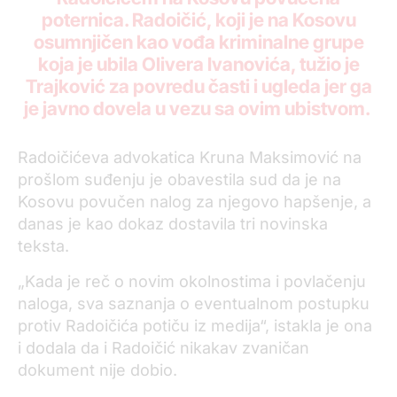
poternica. Radoičić, koji je na Kosovu
osumnjičen kao vođa kriminalne grupe
koja je ubila Olivera Ivanovića, tužio je
Trajković za povredu časti i ugleda jer ga
je javno dovela u vezu sa ovim ubistvom.
Radoičićeva advokatica Kruna Maksimović na
prošlom suđenju je obavestila sud da je na
Kosovu povučen nalog za njegovo hapšenje, a
danas je kao dokaz dostavila tri novinska
teksta.
„Kada je reč o novim okolnostima i povlačenju
naloga, sva saznanja o eventualnom postupku
protiv Radoičića potiču iz medija“, istakla je ona
i dodala da i Radoičić nikakav zvaničan
dokument nije dobio.