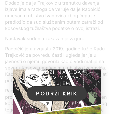
Dodao je da je Trajković u trenutku davanja
izjave imala razloga da veruje da je Radoičić
umešan u ubistvo Ivanovića zbog čega je
predložio da sud službenim putem zatraži od
kosovskog tužilaštva podatke o ovoj istrazi.
Nastavak suđenja zakazan je za jun.
Radoičić je u avgustu 2019. godine tužio Radu
Trajković za povredu časti i ugleda jer je u
javnosti o njemu govorila kao o vođi mafije na
severu Kosova umešanim u ubistvo Ivanovića.
POMOZI NAM DA
Kao odštetu Radoičić traži da mu Trajković plati
NASTAVIMO DA
pet miliona dinara.
ISTRAŽUJEMO!
Radoičić se pojavio na suđenju u decembru
PODRŽI KRIK
prošle godine kada je rekao da nije obuhvaćen
Donacije možeš da uplatiš u
kosovskom optužnicom za ubistvo i da je zbog
pošti, banci ili preko PayPal-a
toga tražio da bude ispitan na poligrafu koji je