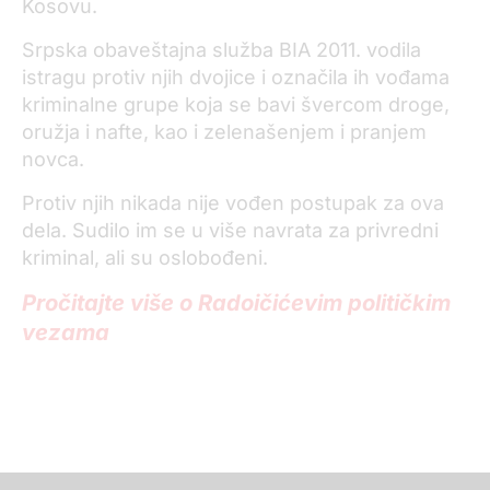
Kosovu.
Srpska obaveštajna služba BIA 2011. vodila
istragu protiv njih dvojice i označila ih vođama
kriminalne grupe koja se bavi švercom droge,
oružja i nafte, kao i zelenašenjem i pranjem
novca.
Protiv njih nikada nije vođen postupak za ova
dela. Sudilo im se u više navrata za privredni
kriminal, ali su oslobođeni.
Pročitajte više o Radoičićevim političkim
vezama