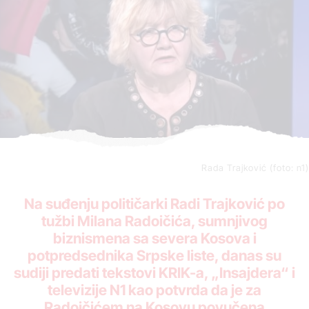
Rada Trajković (foto: n1)
Na suđenju političarki Radi Trajković po
tužbi Milana Radoičića, sumnjivog
biznismena sa severa Kosova i
potpredsednika Srpske liste, danas su
sudiji predati tekstovi KRIK-a, „Insajdera“ i
televizije N1 kao potvrda da je za
Radoičićem na Kosovu povučena