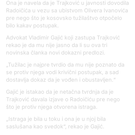
Ona je navela da je Trajković u javnosti dovodila
Radoičića u vezu sa ubistvom Olivera Ivanovića
pre nego što je kosovsko tužilaštvo otpočelo
bilo kakav postupak.
Advokat Vladimir Gajić koji zastupa Trajković
rekao je da mu nije jasno da li su ova tri
novinska članka novi dokazni predlozi.
„Tužilac je najpre tvrdio da mu nije poznato da
se protiv njega vodi krivični postupak, a sad
dostavlja dokaz da je vođen i obustavljen.“
Gajić je istakao da je netačna tvrdnja da je
Trajković davala izjave o Radoičiću pre nego
što je protiv njega otvorena istraga.
„Istraga je bila u toku i ona je u njoj bila
saslušana kao svedok“, rekao je Gajić.