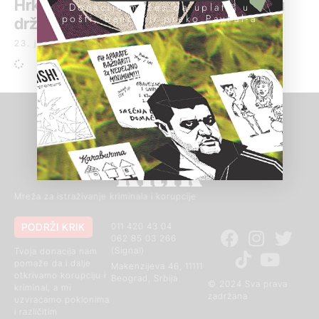
Hrkalović, već neispitane veze između
Donacije možeš da uplatiš u
pošti, banci ili preko PayPal-a
države i kriminala
23. januar 2024.
Mreža za istraživanje kriminala i korupcije
PODRŽI KRIK
011 420 43 04
062 85 03 266
(Signal)
Tvoja donacija nam
pomaže da i dalje
Makenzijeva 46, 11111
otkrivamo korupciju i
Beograd, Srbija
© 2024 Sva prava
kriminal, a mi
zadržana
uzvraćamo poklonima
i različitim