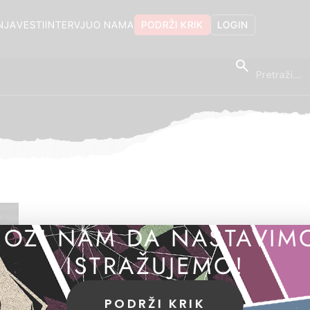
NJA
VESTI
INTERVJU
O NAMA
PODRŽI KRIK
LOGIN
OZI NAM DA NASTAVIM
ISTRAŽUJEMO!
PODRŽI KRIK