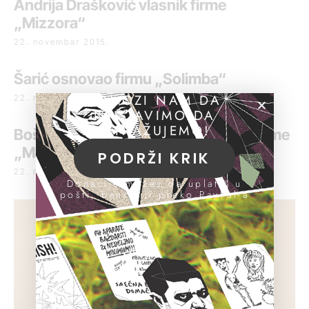
Andrija Drašković vlasnik firme
„Mizzora“
22. novembar 2015.
Šarić osnovao firmu „Solimba“
POMOZI NAM DA
22. novembar 2015.
NASTAVIMO DA
ISTRAŽUJEMO!
Boško Nedić i Vitomir Bajić vlasnici firme
„Man-co“
PODRŽI KRIK
22. novembar 2015.
Donacije možeš da uplatiš u
pošti, banci ili preko PayPal-a