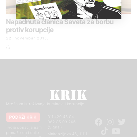
Napadnuta članica Saveta za borbu
protiv korupcije
22. novembar 2015.
Mreža za istraživanje kriminala i korupcije
PODRŽI KRIK
011 420 43 04
062 85 03 266
(Signal)
Tvoja donacija nam
pomaže da i dalje
Makenzijeva 46, 11111