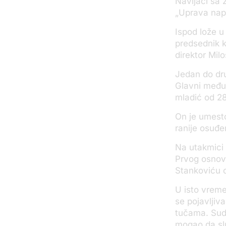
Navijači sa 
„Uprava napo
Ispod lože u
predsednik k
direktor Milo
Jedan do dru
Glavni među 
mladić od 2
On je umesto
ranije osuđe
Na utakmici 
Prvog osnovn
Stankoviću o
U isto vreme
se pojavljiv
tučama. Sudu
mogao da slu