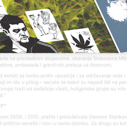
obrivoje Radovanović, koji je analizirao za KRIK ovaj slu
i huligani neretko imaju zaštitu države i političara.
a sem političke im nije ni potrebna. Dovoljno je da polit
e: ʼOdloži to našem čovekuʼ i on će da odloži“, kaže Rad
 su u Srbiji huliganske grupe upotrebljavane u političke s
d devedesetih godina. Bile su korišćene za razbijanje d
reda na provladinim skupovima, obaranje Slobodana Mil
pštine, ambasada i graničnih prelaza sa Kosovom.
t koristi za borbu protiv opozicije i za održavanje reda i
ji im idu u prilog – sećate se kakvi su napadi bili na pa
vropa traži od sadašnje vlasti, huliganske grupe su vrlo
d.“
d?“
tokom 2009. i 2010. pratila i prisluškivala članove Stanko
li prilično nevešti i novi u narko-biznisu. Za drogu su koris