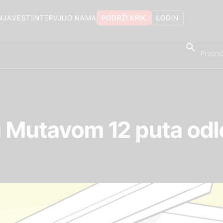
NJA
VESTI
INTERVJU
O NAMA
PODRŽI KRIK
LOGIN
 Mutavom 12 puta odl