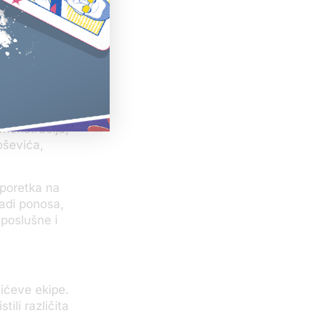
čaj, kaže da
ičar okrene
ovanović.
vrhe vrlo
emonstracija,
oševića,
 poretka na
radi ponosa,
 poslušne i
vićeve ekipe.
tili različita