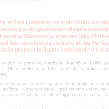
a, srčani i problemi sa mokraćnim kanali
snovnog suda godinama odlagale služenje
leksandru Stankoviću, zvanom Sale Mutavi
 radi kao obezbeđenje uprave kluba Parti
ravlja grupom huligana i učestvuje u tuča
i su došli da prate meč Partizana i Radničkog iz Niša, p
a 2015, na sedištima na tribini sačekala je poruka – mo
nte.
izanovaca sa istočne i zapadne tribine očekujemo da b
m igračima… Stručnom štabu i igračima smo obećali ma
aja sezone“, pisalo je na listu koji je bio potpisan sa „N