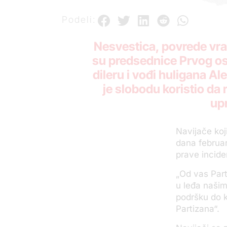
Podeli:
Nesvestica, povrede vrat
su predsednice Prvog o
dileru i vođi huligana A
je slobodu koristio da
up
Navijače koj
dana februar
prave incide
„
Od vas Part
u leđa naši
podršku do kr
Partizana“.