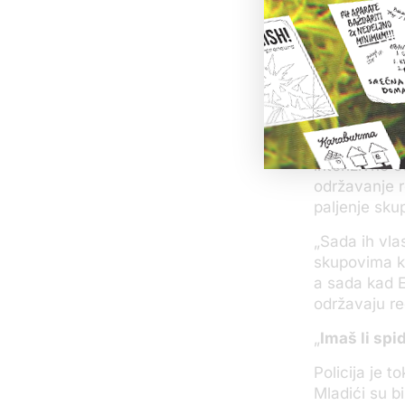
Kriminolog D
narko-dileri 
„
Druga zaštit
sudiju i kaž
On ističe da
intenzivno o
održavanje 
paljenje sku
„
Sada ih vlas
skupovima ko
a sada kad E
održavaju re
„
Imaš li spi
Policija je 
Mladići su bi