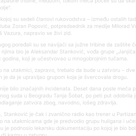
zapadne tribine, međutim, tokom meča počeli su da skan
lje“.
 kojoj su sedeli članovi rukovodstva – između ostalih tad
luba Zoran Popović, potpredsednik za medije Milorad Vu
š Vazura, napravio se živi zid.
gog poređali su se navijači sa južne tribine da zaštite č
njima bio je Aleksandar Stanković, vođa grupe „Janjičar
8 godina, koji je učestvovao u mnogobrojnim tučama.
 na utakmici, zapravo, trebalo da bude u zatvoru – dve
n je da je upravljao grupom koja je švercovala drogu.
nije bilo značajnih incidenata. Deset dana posle meča 
og suda u Beogradu Tanja Šobat, po peti put odobrila j
dlaganje zatvora zbog, navodno, lošeg zdravlja.
, Stanković je čak i zvanično radio kao trener u Partiza
ao na utakmicama gde je predvodio grupu huligana i uč
 je podnosio lekarsku dokumentaciju po kojoj je bio bole
ži kaznu u zatvoru.