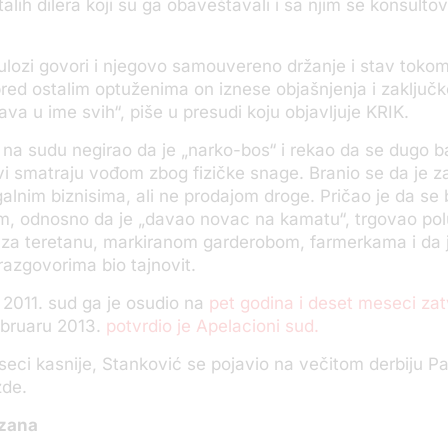
lih dilera koji su ga obaveštavali i sa njim se konsultova
ulozi govori i njegovo samouvereno držanje i stav toko
red ostalim optuženima on iznese objašnjenja i zaključk
ava u ime svih“, piše u presudi koju objavljuje KRIK.
 na sudu negirao da je „narko-bos“ i rekao da se dugo b
i smatraju vođom zbog fizičke snage. Branio se da je z
alnim biznisima, ali ne prоdajom droge. Pričao je da se 
m, odnosno da je „davao novac na kamatu“, trgovao pol
 za teretanu, markiranom garderobom, farmerkama i da j
razgovorima bio tajnovit.
2011. sud ga je osudio na
pet godina i deset meseci zat
ebruaru 2013.
potvrdio je Apelacioni sud.
eci kasnije, Stanković se pojavio na večitom derbiju Pa
de.
izana