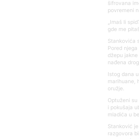
šifrovana ime
povremeni ne
„
Imaš li spid
gde me pitaš
Stankovića 
Pored njega 
džepu jakne 
nađena drog
Istog dana u
marihuane, h
oružje.
Optuženi su 
i pokušaja u
mladića u b
Stanković je
razgovora bil