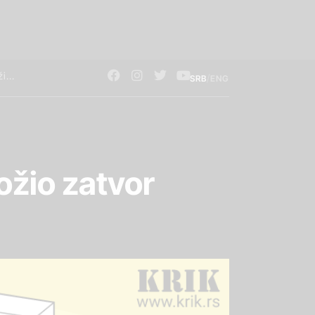
/
SRB
ENG
ožio zatvor