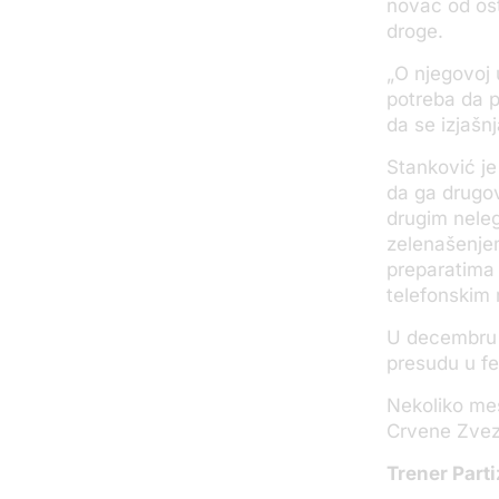
novac od osta
droge.
„
O njegovoj 
potreba da p
da se izjašnj
Stanković je
da ga drugov
drugim neleg
zelenašenje
preparatima
telefonskim 
U decembru 
presudu u f
Nekoliko mes
Crvene Zvez
Trener Part