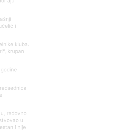
diraju
ašnji
čelić i
elnike kluba.
i“, krupan
 godine
predsednica
e
nu, redovno
estvovao u
stan i nije