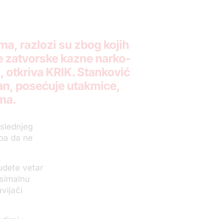
ma, razlozi su zbog kojih
 zatvorske kazne narko-
, otkriva KRIK. Stanković
zan, posećuje utakmice,
ma.
oslednjeg
lba da ne
udete vetar
ksimalnu
avijači