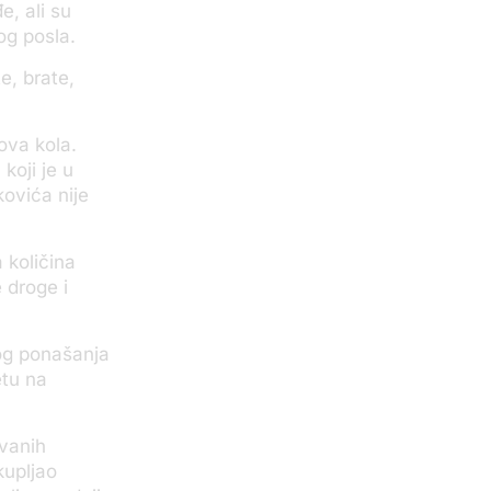
e, ali su
og posla.
e, brate,
ova kola.
koji je u
ovića nije
 količina
 droge i
kog ponašanja
etu na
ivanih
kupljao