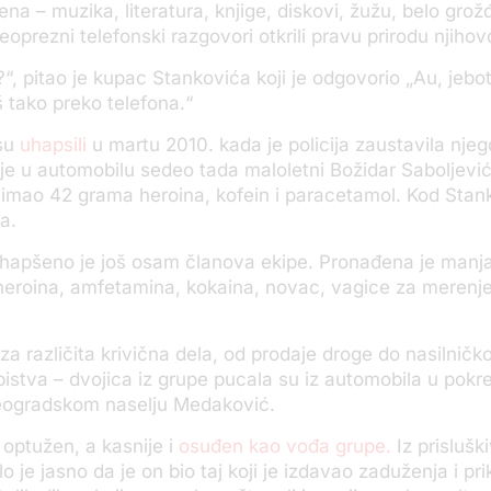
na – muzika, literatura, knjige, diskovi, žužu, belo grožđ
oprezni telefonski razgovori otkrili pravu prirodu njihov
?“, pitao je kupac Stankovića koji je odgovorio „Au, jebot
 tako preko telefona.“
su
uhapsili
u martu 2010. kada je policija zaustavila njeg
je u automobil
u
sedeo tada maloletni Božidar Saboljević 
imao 42 grama heroina, kofein i paracetamol. Kod Stank
a.
hapšeno je još osam članova ekipe. Pronađena je manja
eroina, amfetamina, kokaina, novac, vagice za merenje
za različita krivična dela, od prodaje droge do nasilnič
bistva – dvojica iz grupe pucala su iz automobila u pokr
eogradskom naselju Medaković.
 optužen, a kasnije i
osuđen kao vođa grupe.
Iz prislušk
o je jasno da je on bio taj koji je izdavao zaduženja i pri