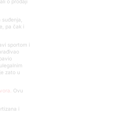
li o prodaji
m suđenja,
e, pa čak i
avi sportom i
arađivao
bavio
ulegalnim
e zato u
vora.
Ovu
rtizana i