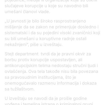
slučajeve korupcije u koje su navodno bili
umešani članovi vlade.
„U javnosti je bilo široko rasprostranjeno
mišljenje da se zakon ne primenjuje dosledno i
sistematski i da su pojedini visoki zvaničnici koji
su bili umešani u koruptivne radnje ostali
nekažnjeni“, piše u izveštaju.
Stejt department tvrdi da je pravni okvir za
borbu protiv korupcije uspostavljen, ali
antikorupcijskim telima nedostaju stručni ljudi i
ovlašćenja. Ova tela takođe nisu bila povezana
sa pravosudnim institucijama, što je
onemogućavalo razmenu informacija i dokaza
sa tužilaštvom.
U izveštaju se navodi da je prošle godine
vođena i temeljna istraga o kriminalnoj grupi