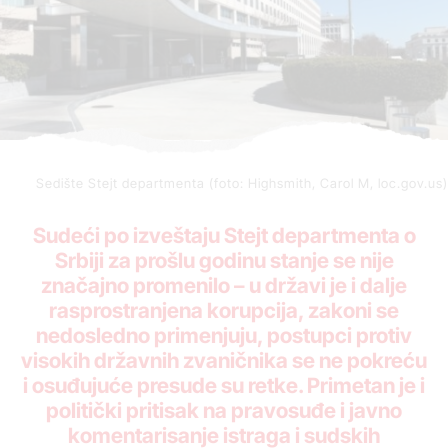
Sedište Stejt departmenta (foto: Highsmith, Carol M, loc.gov.us)
Sudeći po izveštaju Stejt departmenta o
Srbiji za prošlu godinu stanje se nije
značajno promenilo – u državi je i dalje
rasprostranjena korupcija, zakoni se
nedosledno primenjuju, postupci protiv
visokih državnih zvaničnika se ne pokreću
i osuđujuće presude su retke. Primetan je i
politički pritisak na pravosuđe i javno
komentarisanje istraga i sudskih