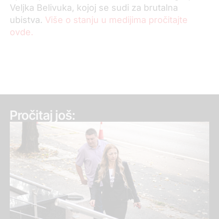
Veljka Belivuka, kojoj se sudi za brutalna
ubistva.
Više o stanju u medijima pročitajte
ovde.
Pročitaj još: