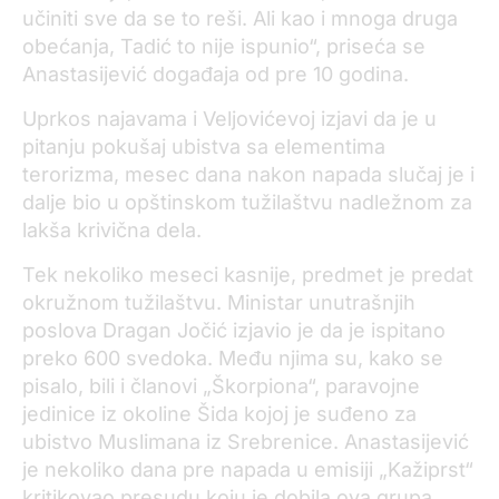
učiniti sve da se to reši. Ali kao i mnoga druga
obećanja, Tadić to nije ispunio“, priseća se
Anastasijević događaja od pre 10 godina.
Uprkos najavama i
Veljović
evoj
izjavi da je u
pitanju pokušaj ubistva sa elementima
terorizma, mesec dana nakon napada slučaj je i
dalje bio u opštinskom tužilaštvu nadležn
om
za
lakša krivična dela.
Tek nekoliko meseci kasnije, predmet je predat
okružnom tužilaštvu. Ministar unutrašnjih
poslova Dragan Jočić izjavio je da je ispitano
preko 600 svedoka.
Među njima su, kako se
pisalo, bili
i članovi „Škorpiona“, paravojne
jedinice iz okoline Šida kojoj je suđeno za
ubistvo Muslimana iz Srebrenice. Anastasijević
je nekoliko dana pre napada u emisiji „Kažiprst“
kritikovao presudu koju je dobila ova grupa.