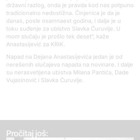
državni razlog, onda je pravda kod nas potpuno
tradicionalno nedostižna. Činjenica je da je
danas, posle osamnaest godina, i dalje je u
toku suđenje za ubistvo Slavka Ćuruvije. U
mom slučaju je prošlo tek deset“, kaže
Anastasijević za KRIK.
Napad na Dejana Anastasijevića jedan je od
nerešenih slučajeva napada na novinare. I dalje
su nerasvetljena ubistva Milana Pantića, Dade
Vujasinović i Slavka Ćuruvije.
Pročitaj još: