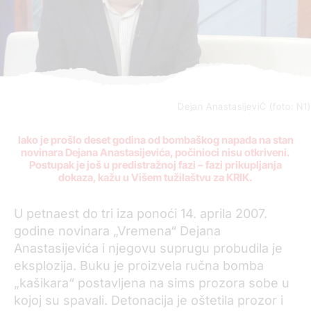
Dejan AnastasijeviĆ (foto: N1)
Iako je prošlo d
eset godina
od
bombaškog napada na stan
novinara Dejana Anastasijevića, počinioci nisu otkriveni.
Postupak je još u predistražnoj fazi – fazi prikupljanja
dokaza, kažu u Višem tužilaštvu za KRIK.
U petnaest do tri iza ponoći 14. aprila 2007.
godine novinara „Vremena“ Dejana
Anastasijevića
i
njegovu suprugu probudila je
eksplozija.
B
uku je proizvela r
učn
a
bomb
a
„kašikar
a
“ postavljen
a
na sims prozora sobe u
kojoj su spavali. Detonacija je oštetila prozor i