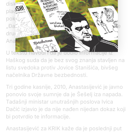
diskredituju predstavljajući
ga
kao stran
og
plaćenik
a
. Sličnu stvar je, piše u tekstu,
pokušao i Šešelj koji
je
deo svoje knjige
„Đavolov šegrt – Zločinački papa Jovan Pavle
drugi” posve
tio
pokušajima blaćenja
Anastasijevića.
U
tekstu navodi i da je dobio informacije iz
Haškog suda da je bez svog znanja stavljen na
listu svedoka protiv Jovice Stanišića, bivšeg
načelnika Državne bezbednosti.
Tri godine kasnije, 2010, Anastasijević je javno
ponovio svoje sumnje da je Šešelj iza napada.
Tadašnji ministar unutrašnjih poslova Ivica
Dačić izjavio je da nije nađen nijedan dokaz koji
bi potvrdio te informacije.
Anastasijević za KRIK kaže da je poslednji put