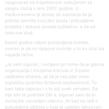
razgovarao sa inspektorom zaduženim za
njegov slučaj u leto 2007. godine. U
međuvremenu je došao do saznanja da je
policija završila
svoj deo posla i prikupljene
podatke i dokaze
poslal
a
tužilaštvu,
a
da od
tada sve stoji.
Deset godina nakon postavljanja bombe,
uveren
je
da su njegove sumnje u to ko stoji iza
napada tačne.
„Ja sam siguran, i ostajem pri tome da je glavna
organizacija i inicijativa krenula iz Srpske
radikalne stranke, ali da je ceo plan imao
logističku podršku Državne bezbednosti. To
sam tada napisao i u to još uvek verujem. Da
nije bilo te podrške DB-a, siguran
sam
da bi
slučaj bio rasvetljen odavno. Ali kad se radi o
pokušajima ubistva u koja je upleten takozvani