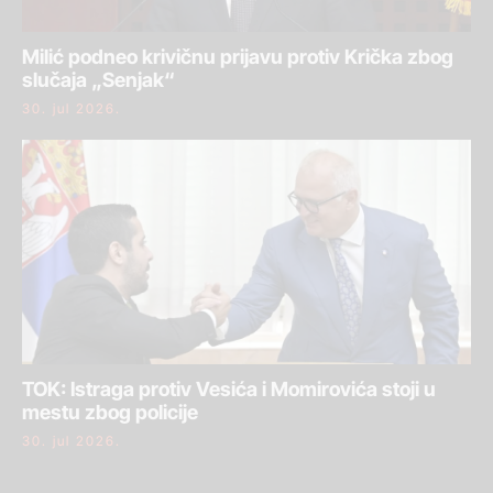
Milić podneo krivičnu prijavu protiv Krička zbog
slučaja „Senjak“
30. jul 2026.
TOK: Istraga protiv Vesića i Momirovića stoji u
mestu zbog policije
30. jul 2026.