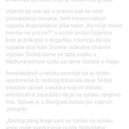
Videvši da sve ide u pravcu koji ne vodi
pronalaženju krivaca, šest meseci nakon
napada Anastasijević piše tekst „Ko mi je stavio
bombe na prozor?“ u kome iznosi činjenice
koje je prikupio o događaju
i sumnju da iza
napada stoji lider Srpske radikalne stranke
Vojislav Šešelj kome se tada sudilo u
Međunarodno
m
sud
u
za ratne zločine u Hagu.
Anastasijević u
tekstu pominje da je dobio
upozorenje iz Ha
škog tribunala da je
Šešelj
sastavio spisak svedoka koje bi trebalo
eliminisati ili zastrašiti i da je na spisku njegovo
ime. Spisak je u Beograd poslao po supruzi
Jadranki.
„Razlog zbog koga sam se našao na spisku
jeste moje svedočenje protiv Slobodana