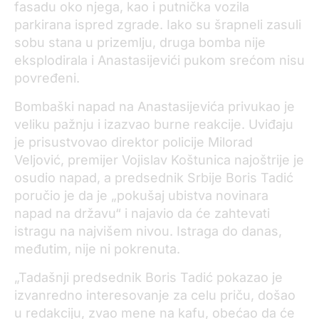
fasadu oko njega, kao i putnička vozila
parkirana ispred zgrade.
Iako su
šrapneli zas
uli
sobu stana u prizemlju, druga bomba nije
eksplodirala i
Anastasijevići
p
ukom srećom nisu
povređeni.
Bombaški napad na Anastasijevića privukao je
veliku pažnju i izazvao burne reakcije. Uviđaju
je prisustvovao direktor policije Milorad
Veljović, premijer Vojislav Koštunica najoštrije je
osudio napad, a predsednik Srbije Boris Tadić
poručio je da je „pokušaj ubistva novinara
napad na državu“ i najavio da će zahtevati
istragu na najvišem nivou.
I
straga
do danas
,
međutim, nije ni pokrenuta.
„Tadašnji predsednik Boris Tadić pokazao je
izvanredno interesovanje za celu priču, došao
u redakciju, zvao mene na kafu, obećao da će