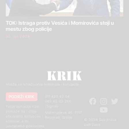
TOK: Istraga protiv Vesića i Momirovića stoji u
mestu zbog policije
30. jul 2026.
Mreža za istraživanje kriminala i korupcije
PODRŽI KRIK
011 420 43 04
062 85 03 266
(Signal)
Tvoja donacija nam
pomaže da i dalje
Makenzijeva 46, 11111
otkrivamo korupciju i
Beograd, Srbija
© 2024 Sva prava
kriminal, a mi
zadržana
uzvraćamo poklonima