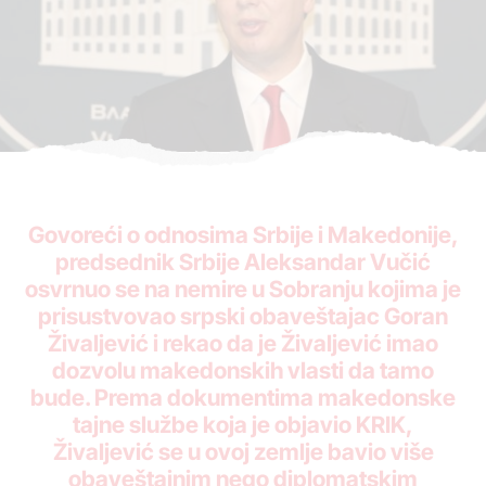
Govoreći o odnosima Srbije i Makedonije,
predsednik Srbije Aleksandar Vučić
osvrnuo se na nemire u Sobranju kojima je
prisustvovao srpski obaveštajac Goran
Živaljević i rekao da je Živaljević imao
dozvolu makedonskih vlasti da tamo
bude. Prema dokumentima makedonske
tajne službe koja je objavio KRIK,
Živaljević se u ovoj zemlje bavio više
obaveštajnim nego diplomatskim