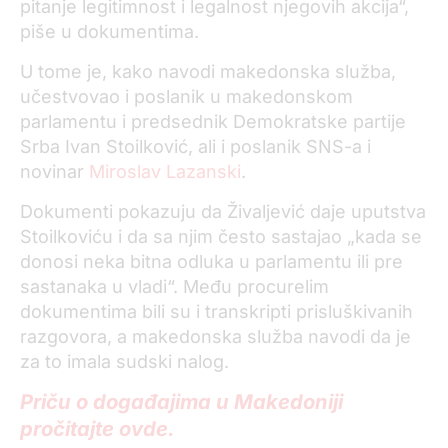
pitanje legitimnost i legalnost njegovih akcija“,
piše u dokumentima.
U tome je, kako navodi makedonska služba,
učestvovao i poslanik u makedonskom
parlamentu i predsednik Demokratske partije
Srba Ivan Stoilković, ali i poslanik SNS-a i
novinar
Miroslav Lazanski
.
Dokumenti pokazuju da Živaljević daje uputstva
Stoilkoviću i da sa njim često sastajao „kada se
donosi neka bitna odluka u parlamentu ili pre
sastanaka u vladi“. Među procurelim
dokumentima bili su i transkripti prisluškivanih
razgovora, a makedonska služba navodi da je
za to imala sudski nalog.
Priču o događajima u Makedoniji
pročitajte ovde.