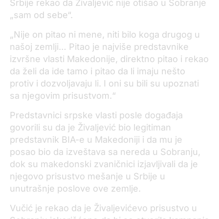
Srbije rekao da Živaljević nije otišao u Sobranje
„sam od sebe“.
„Nije on pitao ni mene, niti bilo koga drugog u
našoj zemlji… Pitao je najviše predstavnike
izvršne vlasti Makedonije, direktno pitao i rekao
da želi da ide tamo i pitao da li imaju nešto
protiv i dozvoljavaju li. I oni su bili su upoznati
sa njegovim prisustvom.“
Predstavnici srpske vlasti posle događaja
govorili su da je Živaljević bio legitiman
predstavnik BIA-e u Makedoniji i da mu je
posao bio da izveštava sa nereda u Sobranju,
dok su makedonski zvaničnici izjavljivali da je
njegovo prisustvo mešanje u Srbije u
unutrašnje poslove ove zemlje.
Vučić je rekao da je Živaljevićevo prisustvo u