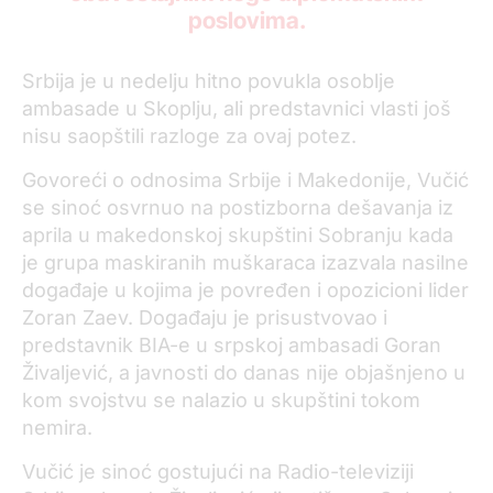
poslovima.
Srbija je u nedelju hitno povukla osoblje
ambasade u Skoplju, ali predstavnici vlasti još
nisu saopštili razloge za ovaj potez.
Govoreći o odnosima Srbije i Makedonije, Vučić
se sinoć osvrnuo na postizborna dešavanja iz
aprila u makedonskoj skupštini Sobranju kada
je grupa maskiranih muškaraca izazvala nasilne
događaje u kojima je povređen i opozicioni lider
Zoran Zaev. Događaju je prisustvovao i
predstavnik BIA-e u srpskoj ambasadi Goran
Živaljević, a javnosti do danas nije objašnjeno u
kom svojstvu se nalazio u skupštini tokom
nemira.
Vučić je sinoć gostujući na Radio-televiziji