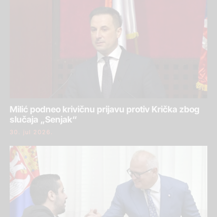
Milić podneo krivičnu prijavu protiv Krička zbog
slučaja „Senjak“
30. jul 2026.