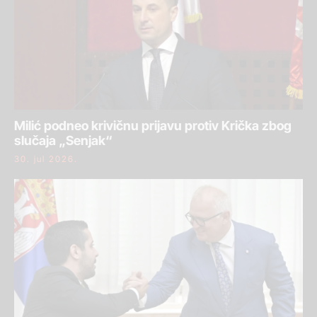
Milić podneo krivičnu prijavu protiv Krička zbog
slučaja „Senjak“
30. jul 2026.