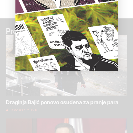
pošti, banci ili preko PayPal-a
Pročitaj još:
Draginja Bajić ponovo osuđena za pranje para
4. avgust 2026.