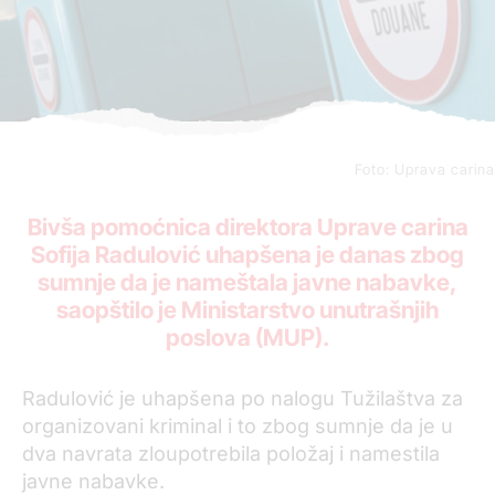
Foto: Uprava carina
Bivša pomoćnica direktora Uprave carina
Sofija Radulović uhapšena je danas zbog
sumnje da je nameštala javne nabavke,
saopštilo je Ministarstvo unutrašnjih
poslova (MUP).
Radulović je uhapšena po nalogu Tužilaštva za
organizovani kriminal i to zbog sumnje da je u
dva navrata zloupotrebila položaj i namestila
javne nabavke.