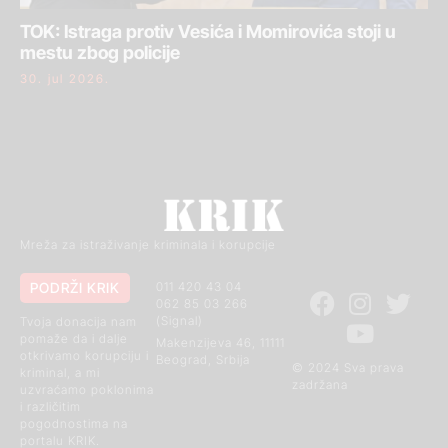
TOK: Istraga protiv Vesića i Momirovića stoji u
mestu zbog policije
30. jul 2026.
Mreža za istraživanje kriminala i korupcije
PODRŽI KRIK
011 420 43 04
062 85 03 266
(Signal)
Tvoja donacija nam
pomaže da i dalje
Makenzijeva 46, 11111
otkrivamo korupciju i
Beograd, Srbija
© 2024 Sva prava
kriminal, a mi
zadržana
uzvraćamo poklonima
i različitim
pogodnostima na
portalu KRIK.