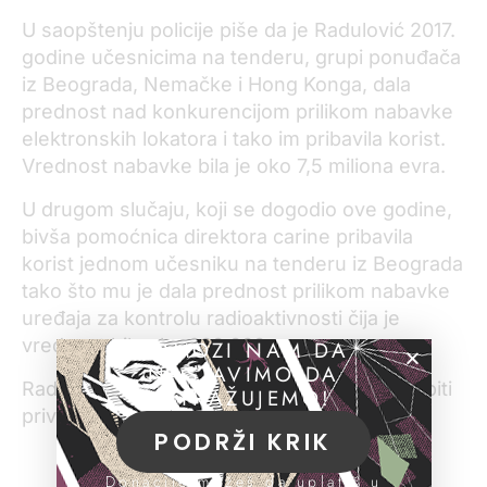
U saopštenju policije piše da je Radulović 2017.
godine učesnicima na tenderu, grupi ponuđača
iz Beograda, Nemačke i Hong Konga, dala
prednost nad konkurencijom prilikom nabavke
elektronskih lokatora i tako im pribavila korist.
Vrednost nabavke bila je oko 7,5 miliona evra.
U drugom slučaju, koji se dogodio ove godine,
bivša pomoćnica direktora carine pribavila
korist jednom učesniku na tenderu iz Beograda
tako što mu je dala prednost prilikom nabavke
uređaja za kontrolu radioaktivnosti čija je
vrednost bila oko 600.000 evra.
POMOZI NAM DA
NASTAVIMO DA
Radulović je zadržana u policiji, a potom će biti
ISTRAŽUJEMO!
privedena na saslušanje u tužilaštvo.
PODRŽI KRIK
Donacije možeš da uplatiš u