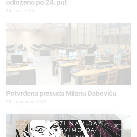
odloženo po 24. put
25. maj 2020.
Potvrđena presuda Milanu Daboviću
25. decembar 2017.
POMOZI NAM DA
NASTAVIMO DA
ISTRAŽUJEMO!