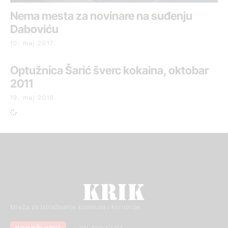
Nema mesta za novinare na suđenju
Daboviću
10. maj 2017.
Optužnica Šarić šverc kokaina, oktobar
2011
19. maj 2016.
Mreža za istraživanje kriminala i korupcije