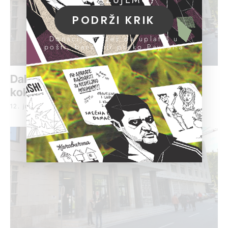
PODRŽI KRIK
Donacije možeš da uplatiš u
pošti, banci ili preko PayPal-a
Daboviću šest godina zatvora zbog
kokaina
12. jul 2017.