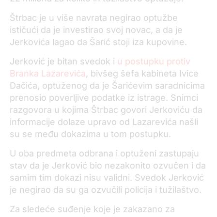
Štrbac je u više navrata negirao optužbe
ističući da je investirao svoj novac, a da je
Jerkovića lagao da Šarić stoji iza kupovine.
Jerković je bitan svedok i
u postupku protiv
Branka Lazarevića
, bivšeg šefa kabineta Ivice
Dačića, optuženog da je Šarićevim saradnicima
prenosio poverljive podatke iz istrage. Snimci
razgovora u kojima Štrbac govori Jerkoviću da
informacije dolaze upravo od Lazarevića našli
su se među dokazima u tom postupku.
U oba predmeta odbrana i optuženi zastupaju
stav da je Jerković bio nezakonito ozvučen i da
samim tim dokazi nisu validni. Svedok Jerković
je negirao da su ga ozvučili policija i tužilaštvo.
Za sledeće suđenje koje je zakazano za