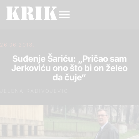
26.06.2018.
Suđenje Šariću: „Pričao sam
Jerkoviću ono što bi on želeo
da čuje“
JELENA RADIVOJEVIĆ