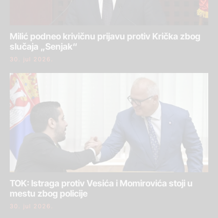
Milić podneo krivičnu prijavu protiv Krička zbog
slučaja „Senjak“
30. jul 2026.
TOK: Istraga protiv Vesića i Momirovića stoji u
mestu zbog policije
30. jul 2026.