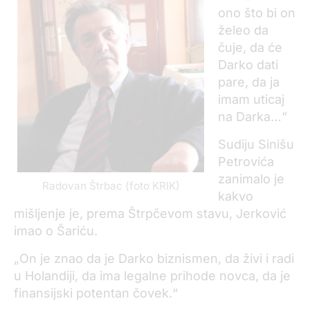
ono što bi on
želeo da
čuje, da će
Darko dati
pare, da ja
imam uticaj
na Darka…“
Sudiju Sinišu
Petrovića
zanimalo je
Radovan Štrbac (foto KRIK)
kakvo
mišljenje je, prema Štrpčevom stavu, Jerković
imao o Šariću.
„On je znao da je Darko biznismen, da živi i radi
u Holandiji, da ima legalne prihode novca, da je
finansijski potentan čovek.“