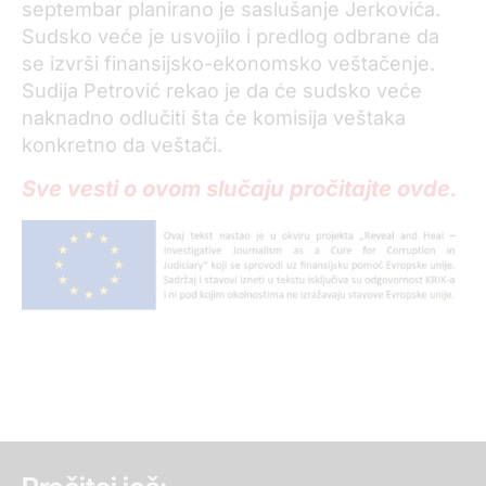
septembar planirano je saslušanje Jerkovića.
Sudsko veće je usvojilo i predlog odbrane da
se izvrši finansijsko-ekonomsko veštačenje.
Sudija Petrović rekao je da će sudsko veće
naknadno odlučiti šta će komisija veštaka
konkretno da veštači.
Sve vesti o ovom slučaju pročitajte ovde.