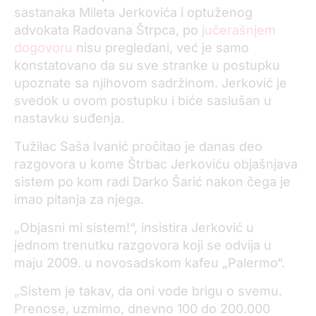
sastanaka Mileta Jerkovića i optuženog
advokata Radovana Štrpca, po
jučerašnjem
dogovoru
nisu pregledani, već je samo
konstatovano da su sve stranke u postupku
upoznate sa njihovom sadržinom. Jerković je
svedok u ovom postupku i biće saslušan u
nastavku suđenja.
Tužilac Saša Ivanić pročitao je danas deo
razgovora u kome Štrbac Jerkoviću objašnjava
sistem po kom radi Darko Šarić nakon čega je
imao pitanja za njega.
„Objasni mi sistem!“, insistira Jerković u
jednom trenutku razgovora koji se odvija u
maju 2009. u novosadskom kafeu „Palermo“.
„Sistem je takav, da oni vode brigu o svemu.
Prenose, uzmimo, dnevno 100 do 200.000