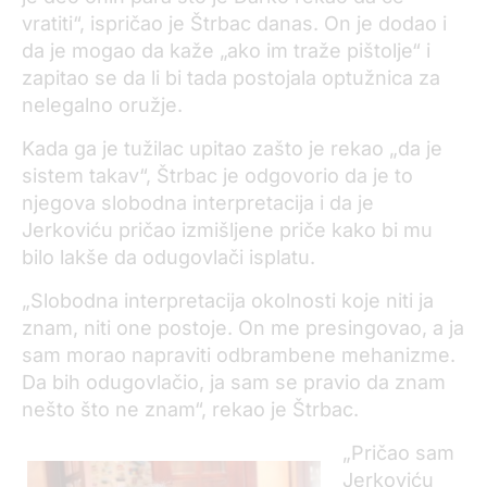
vratiti“, ispričao je Štrbac danas. On je dodao i
da je mogao da kaže „ako im traže pištolje“ i
zapitao se da li bi tada postojala optužnica za
nelegalno oružje.
Kada ga je tužilac upitao zašto je rekao „da je
sistem takav“, Štrbac je odgovorio da je to
njegova slobodna interpretacija i da je
Jerkoviću pričao izmišljene priče kako bi mu
bilo lakše da odugovlači isplatu.
„Slobodna interpretacija okolnosti koje niti ja
znam, niti one postoje. On me presingovao, a ja
sam morao napraviti odbrambene mehanizme.
Da bih odugovlačio, ja sam se pravio da znam
nešto što ne znam“, rekao je Štrbac.
„Pričao sam
Jerkoviću