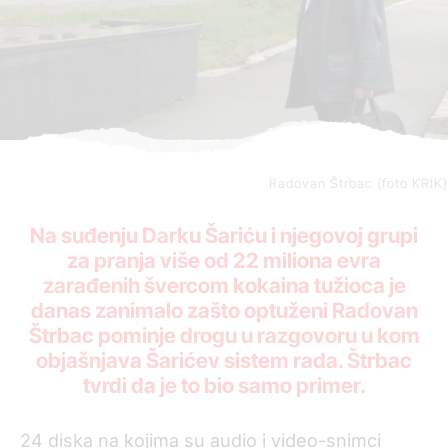
Radovan Štrbac (foto KRIK)
Na suđenju Darku Šariću i njegovoj grupi
za pranja više od 22 miliona evra
zarađenih švercom kokaina tužioca je
danas zanimalo zašto optuženi Radovan
Štrbac pominje drogu u razgovoru u kom
objašnjava Šarićev sistem rada. Štrbac
tvrdi da je to bio samo primer.
24 diska na kojima su audio i video-snimci