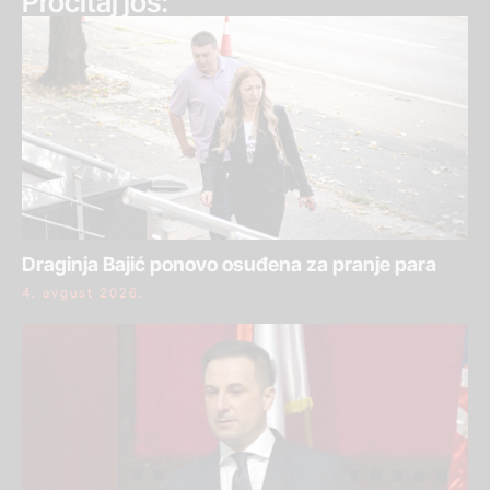
Pročitaj još:
Draginja Bajić ponovo osuđena za pranje para
4. avgust 2026.