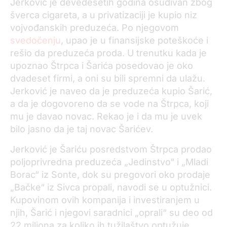
Jerković je devedesetih godina osuđivan zbog
šverca cigareta, a u privatizaciji je kupio niz
vojvođanskih preduzeća. Po njegovom
svedočenju
, upao je u finansijske poteškoće i
rešio da preduzeća proda. U trenutku kada je
upoznao Štrpca i Šarića posedovao je oko
dvadeset firmi, a oni su bili spremni da ulažu.
Jerković je naveo da je preduzeća kupio Šarić,
a da je dogovoreno da se vode na Štrpca, koji
mu je davao novac. Rekao je i da mu je uvek
bilo jasno da je taj novac Šarićev.
Jerković je Šariću posredstvom Štrpca prodao
poljoprivredna preduzeća „Jedinstvo“ i „Mladi
Borac“ iz Sonte, dok su pregovori oko prodaje
„Bačke“ iz Sivca propali, navodi se u optužnici.
Kupovinom ovih kompanija i investiranjem u
njih, Šarić i njegovi saradnici „oprali“ su deo od
22 miliona za koliko ih tužilaštvo optužuje.