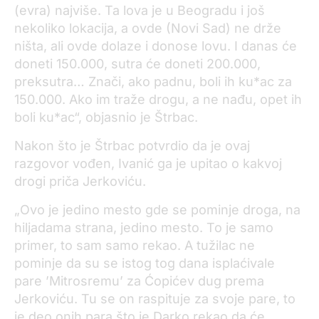
(evra) najviše. Ta lova je u Beogradu i još
nekoliko lokacija, a ovde (Novi Sad) ne drže
ništa, ali ovde dolaze i donose lovu. I danas će
doneti 150.000, sutra će doneti 200.000,
preksutra… Znači, ako padnu, boli ih ku*ac za
150.000. Ako im traže drogu, a ne nađu, opet ih
boli ku*ac“, objasnio je Štrbac.
Nakon što je Štrbac potvrdio da je ovaj
razgovor vođen, Ivanić ga je upitao o kakvoj
drogi priča Jerkoviću.
„Ovo je jedino mesto gde se pominje droga, na
hiljadama strana, jedino mesto. To je samo
primer, to sam samo rekao. A tužilac ne
pominje da su se istog tog dana isplaćivale
pare ’Mitrosremu’ za Ćopićev dug prema
Jerkoviću. Tu se on raspituje za svoje pare, to
je deo onih para što je Darko rekao da će