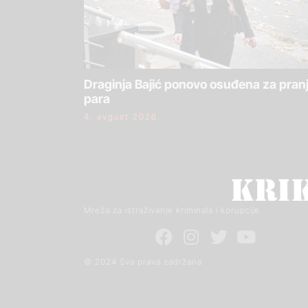
Draginja Bajić ponovo osuđena za pran
para
4. avgust 2026.
Mreža za istraživanje kriminala i korupcije
© 2024 Sva prava zadržana