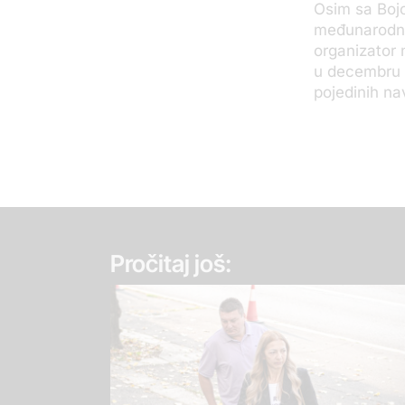
Osim sa Bojo
međunarodni
organizator
u decembru 
pojedinih na
Pročitaj još: