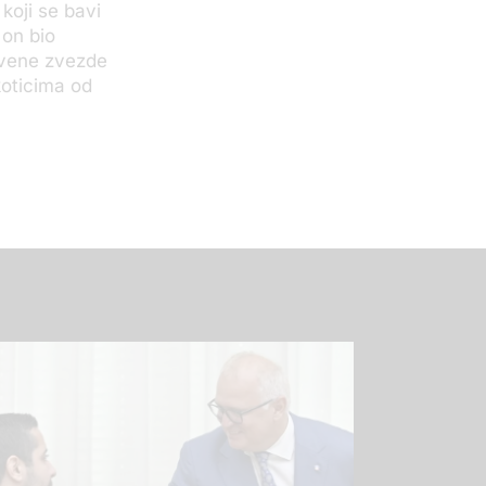
koji se bavi
on bio
rvene zvezde
koticima od