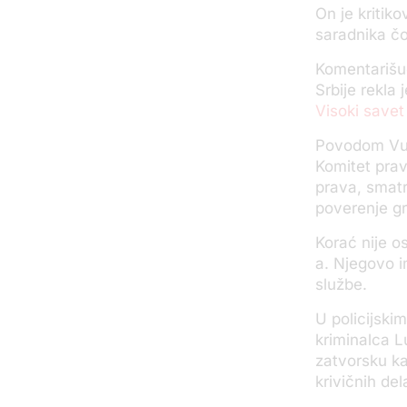
On je kritik
saradnika čo
Komentarišuć
Srbije rekla 
Visoki savet
Povodom Vuči
Komitet prav
prava, smatr
poverenje g
Korać nije o
a. Njegovo i
službe.
U policijski
kriminalca L
zatvorsku ka
krivičnih del