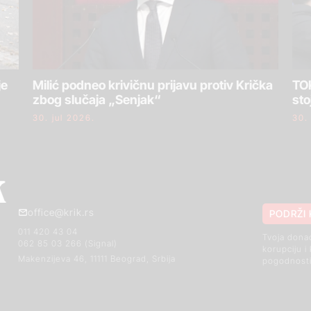
je
Milić podneo krivičnu prijavu protiv Krička
TOK
zbog slučaja „Senjak“
sto
30. jul 2026.
30.
office@krik.rs
PODRŽI 
011 420 43 04
Tvoja dona
062 85 03 266 (Signal)
korupciju i
Makenzijeva 46, 11111 Beograd, Srbija
pogodnosti