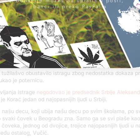
Donacije možeš da uplatiš u pošti,
banci ili preko PayPal-a
lo protiv Filipa Koraća
zbog sumnje da je podstrekao n
ića
.
star Stefanović na konferenciji za novinare kao najveći
kcijama u kojima je uhapšeno oko 150 ljudi predstavio
ras
polove poternice
za Koraćem. KRIK je upravo tada utvrd
si uglavnom osobe koje su povezane sa škaljarskim kla
ke suparničkom, kavačkom klanu. Kavački klan ima veze u 
tranci, kako su ranije pokazala novinarska istraživanja.
 tužilašvo obustavilo istragu zbog nedostatka dokaza pr
ukao je poternicu.
ljanja istrage
negodovao je predsednik Srbije Aleksand
e Korać jedan od najopasnijih ljudi u Srbiji.
uje našu decu, koji ubija našu decu po svim školama, po 
to svaki čovek u Beogradu zna. Samo ga se svi plaše ka
čoveka, jednog od dvojice, trojice najopasnijih ljudi u na
među ostalog, Vučić.