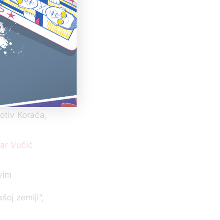
a ubistvo
 uspeh
pisivanje
io da srpska
nom, a ne one
policiji i
otiv Koraća,
ar Vučić
svim
o
šoj zemlji“,