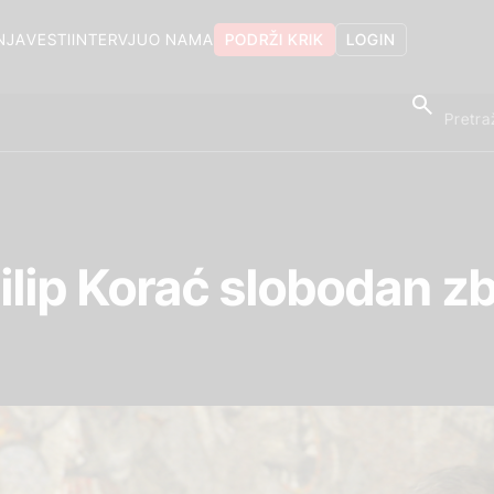
NJA
VESTI
INTERVJU
O NAMA
PODRŽI KRIK
LOGIN
ilip Korać slobodan z