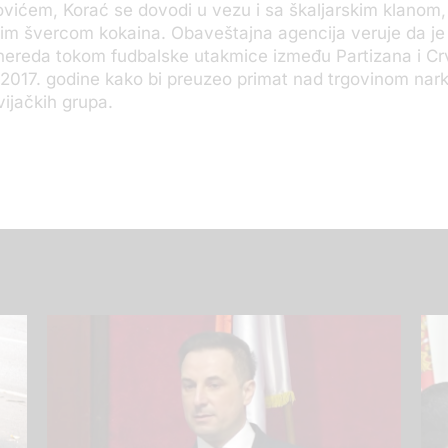
vićem, Korać se dovodi u vezu i sa škaljarskim klanom, 
m švercom kokaina. Obaveštajna agencija veruje da je 
 nereda tokom fudbalske utakmice između Partizana i C
2017. godine kako bi preuzeo primat nad trgovinom nar
vijačkih grupa.