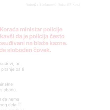
Nebojša Stefanović (foto: KRIK.rs)
Koraća ministar policije
avši da je policija često
 osuđivani na blaže kazne.
sada slobodan čovek.
 sudovi, on
pitanje da li
minalne
 slobodu.
slu da nema
og dela ili