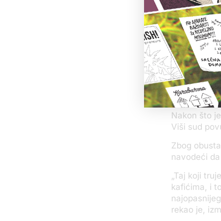
dana pokrenu
Blaža Đurov
Tada je mini
policije u a
crvene Inter
policija hap
koje su blis
vladajućoj s
Nakon što je
Viši sud pov
Zbog obustav
navodeći da j
„Taj koji tr
kafićima, i 
najopasnijeg 
rekao je, iz