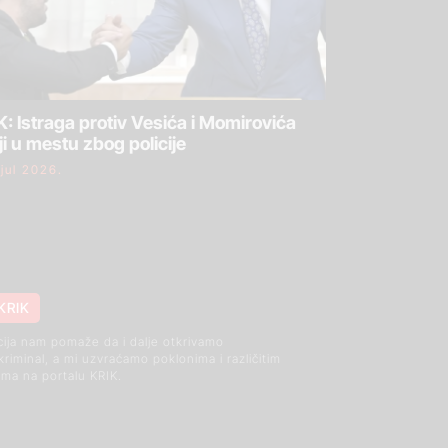
: Istraga protiv Vesića i Momirovića
ji u mestu zbog policije
 jul 2026.
KRIK
cija nam pomaže da i dalje otkrivamo
 kriminal, a mi uzvraćamo poklonima i različitim
ma na portalu KRIK.