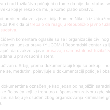
ovao i rad tužilaštva pričajući o tome da nije dat status 
veku koji je rekao da mu je Korać platio ubistvo.
i predsednikove izjave Lidija Komlen Nikolić iz Udružen
je za KRIK da bi
trebalo da reaguju Republičko javno tužil
 sudstva
.
ćevih komentara oglasile su se i organizacije civilnog
nika za ljudska prava (YUCOM) i Beogradski centar za l
ajući da ovakve izjave
urušavaju samostalnost tužilašt
rađana u pravosudni sistem.
suđivan u Srbiji, prema dokumentaciji koju su prikupili no
me se, međutim, pojavljuje u dokumentaciji policije i ob
m dokumentima označen je kao jedan od najbližih sarad
uke Bojovića koji je trenutno u španskom zatvoru gde sl
znu na koju je osuđen zbog organizovanja kriminalne gr
a.