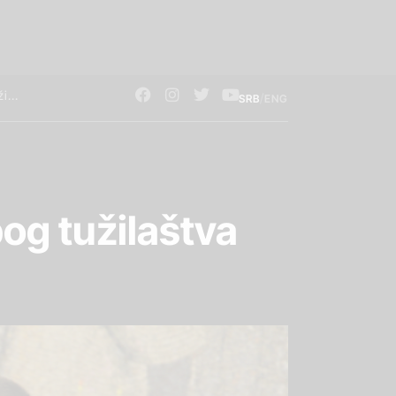
/
SRB
ENG
bog tužilaštva