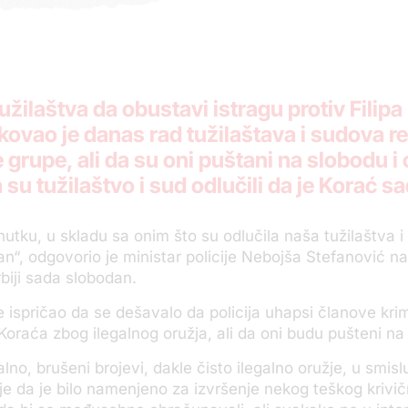
žilaštva da obustavi istragu protiv Filipa 
kovao je danas rad tužilaštava i sudova rek
grupe, ali da su oni puštani na slobodu i
a su tužilaštvo i sud odlučili da je Korać 
utku, u skladu sa onim što su odlučila naša tužilaštva i
an“, odgovorio je ministar policije Nebojša Stefanović na 
rbiji sada slobodan.
e ispričao da se dešavalo da policija uhapsi članove kri
 Koraća zbog ilegalnog oružja, ali da oni budu pušteni na
alno, brušeni brojevi, dakle čisto ilegalno oružje, u smi
e da je bilo namenjeno za izvršenje nekog teškog krivičn