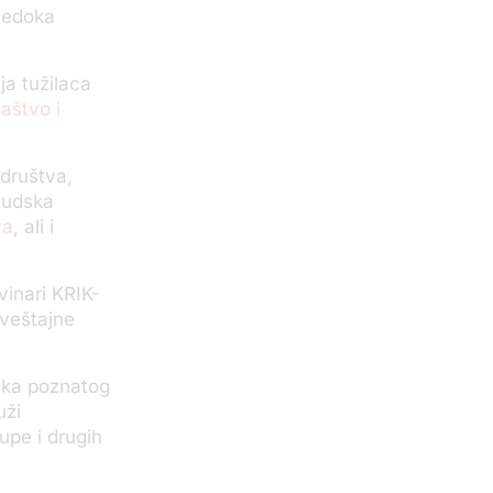
svedoka
ja tužilaca
aštvo i
 društva,
judska
va
, ali i
vinari KRIK-
aveštajne
nika poznatog
uži
upe i drugih