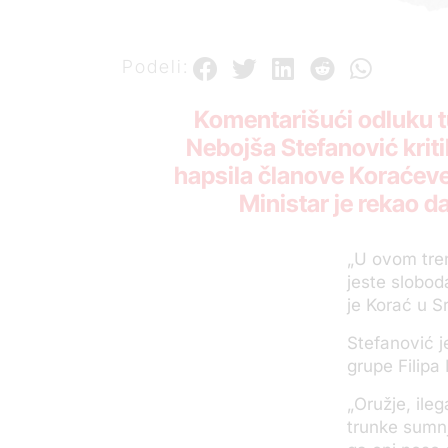
Podeli:
Komentarišući odluku tu
Nebojša Stefanović kriti
hapsila članove Koraćeve 
Ministar je rekao d
„U ovom tren
jeste slobod
je Korać u S
Stefanović j
grupe Filipa
„Oružje, ileg
trunke sumnj