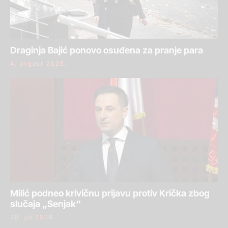
Draginja Bajić ponovo osuđena za pranje para
4. avgust 2026.
Milić podneo krivičnu prijavu protiv Krička zbog
slučaja „Senjak“
30. jul 2026.