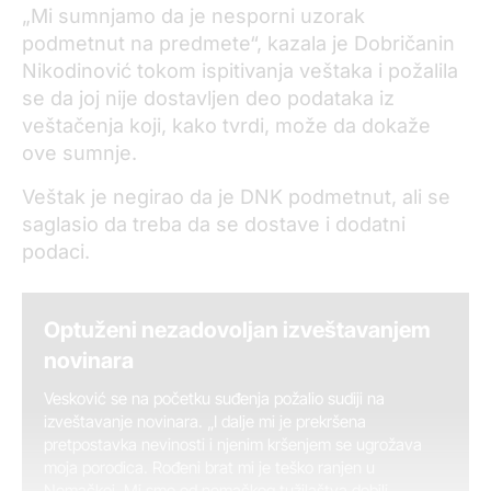
„Mi sumnjamo da je nesporni uzorak
podmetnut na predmete“, kazala je Dobričanin
Nikodinović tokom ispitivanja veštaka i požalila
se da joj nije dostavljen deo podataka iz
veštačenja koji, kako tvrdi, može da dokaže
ove sumnje.
Veštak je negirao da je DNK podmetnut, ali se
saglasio da treba da se dostave i dodatni
podaci.
Optuženi nezadovoljan izveštavanjem
novinara
Vesković se na početku suđenja požalio sudiji na
izveštavanje novinara. „I dalje mi je prekršena
pretpostavka nevinosti i njenim kršenjem se ugrožava
moja porodica. Rođeni brat mi je teško ranjen u
Nemačkoj. Mi smo od nemačkog tužilaštva dobili