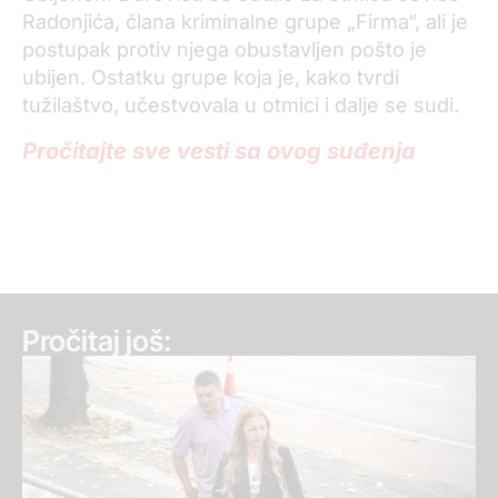
Radonjića, člana kriminalne grupe „Firma“, ali je
postupak protiv njega obustavljen pošto je
ubijen. Ostatku grupe koja je, kako tvrdi
tužilaštvo, učestvovala u otmici i dalje se sudi.
Pročitajte sve vesti sa ovog suđenja
Pročitaj još: