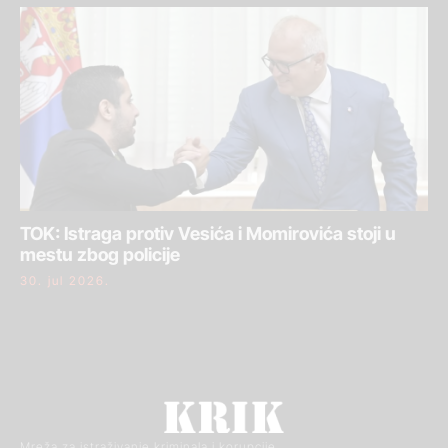
TOK: Istraga protiv Vesića i Momirovića stoji u
mestu zbog policije
30. jul 2026.
Mreža za istraživanje kriminala i korupcije