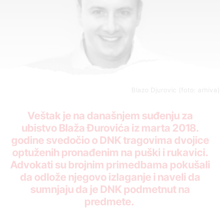
Blazo Djurovic (foto: arhiva)
Veštak je na današnjem suđenju za
ubistvo Blaža Đurovića iz marta 2018.
godine svedočio o DNK tragovima dvojice
optuženih pronađenim na puški i rukavici.
Advokati su brojnim primedbama pokušali
da odlože njegovo izlaganje i naveli da
sumnjaju da je DNK podmetnut na
predmete.