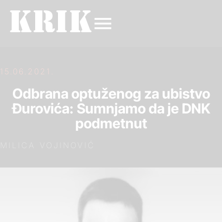
15.06.2021.
Odbrana optuženog za ubistvo
Đurovića: Sumnjamo da je DNK
podmetnut
MILICA VOJINOVIĆ