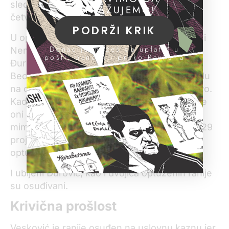
sledećem suđenju koje je zakazano za
ISTRAŽUJEMO!
četvrtak.
PODRŽI KRIK
U optužnici se navodi da su Darko Vesković i
Donacije možeš da uplatiš u
Nemanja Ivanov u martu 2018. godine ubili
pošti, banci ili preko PayPal-a
Đurovića ispred kuće u kojoj je stanovao u
Beogradu. Čekali su ga u zasedi u automobilu
na oko 30-40 metara od kuće, tvrdi tužilaštvo.
Kada je Đurović krenuo kolima od svoje kuće
oni su mu pošli u susret, a neposredno pre
mimoilaženja Vesković je ispalio u Đurovića 29
projektila iz automatske puške, piše u
optužnici.
I ubijeni Đurović, kao i dvojica optuženih ranije
su osuđivani.
Krivična prošlost
Vesković je ranije osuđen na uslovnu kaznu jer