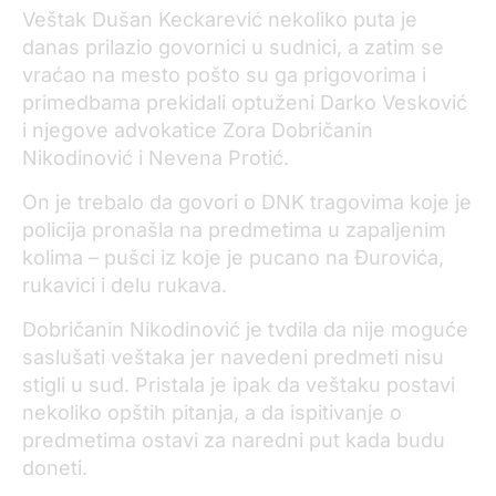
Veštak Dušan Keckarević nekoliko puta je
danas prilazio govornici u sudnici, a zatim se
vraćao na mesto pošto su ga prigovorima i
primedbama prekidali optuženi Darko Vesković
i njegove advokatice Zora Dobričanin
Nikodinović i Nevena Protić.
On je trebalo da govori o DNK tragovima koje je
policija pronašla na predmetima u zapaljenim
kolima – pušci iz koje je pucano na Đurovića,
rukavici i delu rukava.
Dobričanin Nikodinović je tvdila da nije moguće
saslušati veštaka jer navedeni predmeti nisu
stigli u sud. Pristala je ipak da veštaku postavi
nekoliko opštih pitanja, a da ispitivanje o
predmetima ostavi za naredni put kada budu
doneti.