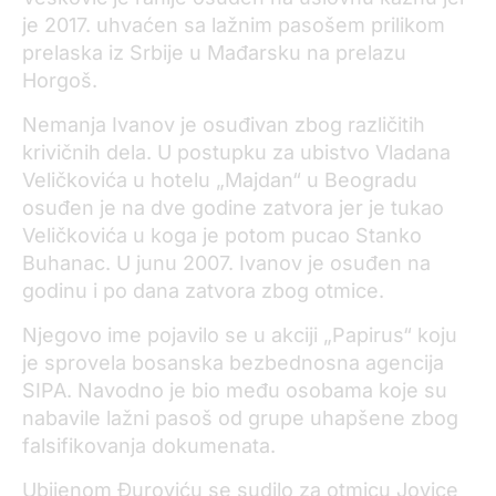
je 2017. uhvaćen sa lažnim pasošem prilikom
prelaska iz Srbije u Mađarsku na prelazu
Horgoš.
Nemanja Ivanov je osuđivan zbog različitih
krivičnih dela. U postupku za ubistvo Vladana
Veličkovića u hotelu „Majdan“ u Beogradu
osuđen je na dve godine zatvora jer je tukao
Veličkovića u koga je potom pucao Stanko
Buhanac. U junu 2007. Ivanov je osuđen na
godinu i po dana zatvora zbog otmice.
Njegovo ime pojavilo se u akciji „Papirus“ koju
je sprovela bosanska bezbednosna agencija
SIPA. Navodno je bio među osobama koje su
nabavile lažni pasoš od grupe uhapšene zbog
falsifikovanja dokumenata.
Ubijenom Đuroviću se sudilo za otmicu Jovice