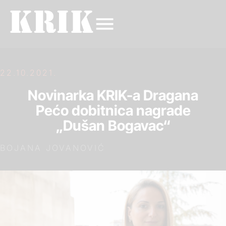
22.10.2021.
Novinarka KRIK-a Dragana
Pećo dobitnica nagrade
„Dušan Bogavac“
BOJANA JOVANOVIĆ