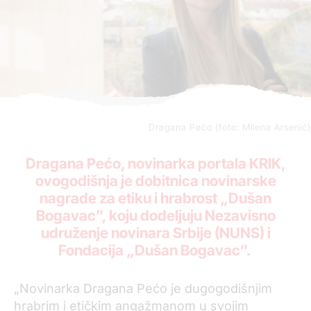
Dragana Pećo (foto: Milena Arsenić)
Dragana Pećo, novinarka portala KRIK,
ovogodišnja je dobitnica novinarske
nagrade za etiku i hrabrost „Dušan
Bogavac”, koju dodeljuju Nezavisno
udruženje novinara Srbije (NUNS) i
Fondacija „Dušan Bogavac”.
„Novinarka Dragana Pećo je dugogodišnjim
hrabrim i etičkim angažmanom u svojim