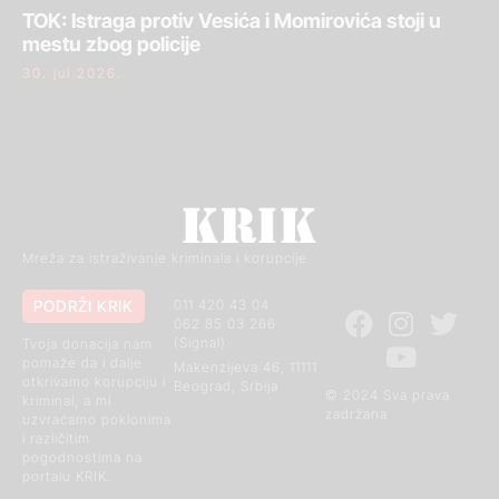
TOK: Istraga protiv Vesića i Momirovića stoji u
mestu zbog policije
30. jul 2026.
Mreža za istraživanje kriminala i korupcije
PODRŽI KRIK
011 420 43 04
062 85 03 266
(Signal)
Tvoja donacija nam
pomaže da i dalje
Makenzijeva 46, 11111
otkrivamo korupciju i
Beograd, Srbija
© 2024 Sva prava
kriminal, a mi
zadržana
uzvraćamo poklonima
i različitim
pogodnostima na
portalu KRIK.