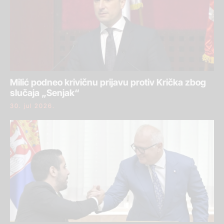
Milić podneo krivičnu prijavu protiv Krička zbog
slučaja „Senjak“
30. jul 2026.