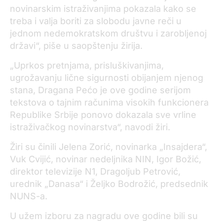
novinarskim istraživanjima pokazala kako se
treba i valja boriti za slobodu javne reči u
jednom nedemokratskom društvu i zarobljenoj
državi“, piše u saopštenju žirija.
„Uprkos pretnjama, prisluškivanjima,
ugrožavanju lične sigurnosti obijanjem njenog
stana, Dragana Pećo je ove godine serijom
tekstova o tajnim računima visokih funkcionera
Republike Srbije ponovo dokazala sve vrline
istraživačkog novinarstva“, navodi žiri.
Žiri su činili Jelena Zorić, novinarka „Insajdera“,
Vuk Cvijić, novinar nedeljnika NIN, Igor Božić,
direktor televizije N1, Dragoljub Petrović,
urednik „Danasa“ i Željko Bodrožić, predsednik
NUNS-a.
U užem izboru za nagradu ove godine bili su