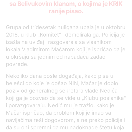
sa Belivukovim klanom, o kojima je KRIK
ranije pisao.
Grupa od tridesetak huligana upala je u oktobru
2018. u klub „Komitet“ i demolirala ga. Policija je
izašla na uviđaj i razgovarala sa vlasnikom
lokala Vladimirom Mačarom koji je ispričao da je
u okršaju sa jednim od napadača zadao
povrede.
Nekoliko dana posle događaja, kako piše u
belešci do koje je došao NIN, Mačar je dobio
poziv od generalnog sekretara vlade Nedića
koji ga je pozvao da se vide u „Klubu poslanika“
i porazgovaraju. Nedić mu je tražio, kako je
Mačar ispričao, da problem koji je imao sa
navijačima reši dogovorom, a ne preko policije i
da su oni spremni da mu nadoknade štetu koja