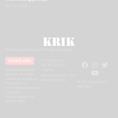
30. jul 2026.
Mreža za istraživanje kriminala i korupcije
PODRŽI KRIK
011 420 43 04
062 85 03 266
(Signal)
Tvoja donacija nam
pomaže da i dalje
Makenzijeva 46, 11111
otkrivamo korupciju i
Beograd, Srbija
© 2024 Sva prava
kriminal, a mi
zadržana
uzvraćamo poklonima
i različitim
pogodnostima na
portalu KRIK.