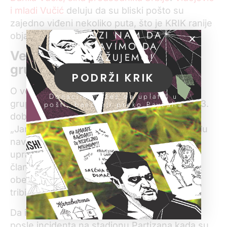
i mladi Vučić
deluju da su bliski pošto su
zajedno viđeni nekoliko puta, što je KRIK ranije
POMOZI NAM DA
objavljivao.
NASTAVIMO DA
Veze Nedića sa Belivukovom
ISTRAŽUJEMO!
grupom
PODRŽI KRIK
O vezama Nedića i Belivukove kriminalne
Donacije možeš da uplatiš u
grupe, KRIK je pisao godinama. Nedić je 2013.
pošti, banci ili preko PayPal-a
dobio mesto u Partizanu, a Stankovićevi
„Janjičari“ dotad su uspostavili prevlast među
navijačkim grupama i dobre odnose sa
upravom. Pripadnici njegove grupe bili su
članovi skupštine kluba, pa čak i njihovo
obezbeđenje, a u potpunosti su kontrolisali
tribinu – čak i šta se na njoj peva.
Da im je država naklonjena postalo je jasno
posle incidenta na stadionu Partizana kada su