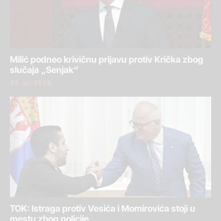
Milić podneo krivičnu prijavu protiv Krička zbog
slučaja „Senjak“
30. jul 2026.
TOK: Istraga protiv Vesića i Momirovića stoji u
mestu zbog policije