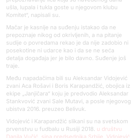
ušla, lupala i tukla goste u njegovom klubu
Komitet“, napisali su.
Mačar je kasnije na suđenju istakao da ne
prepoznaje nikog od okrivljenih, a na pitanje
sudije o povredama rekao je da nije zadobio ni
posekotine ni udarce kao i da se ne seća
detalja događaja jer je bilo davno. Suđenje još
traje.
Među napadačima bili su Aleksandar Vidojević
zvani Aca Rošavi i Boris Karapandžić, obojica iz
ekipe „Janjičara“ koju je predvodio Aleksandar
Stankvović zvani Sale Mutavi, a posle njegovog
ubistva 2016. preuzeo Belivuk.
Vidojević i Karapandžić slikani su na svetskom
prvenstvu u fudbalu u Rusiji 2018.
u društvu
Danila Vučić, sina predsednika Srbije
.
Vidojević