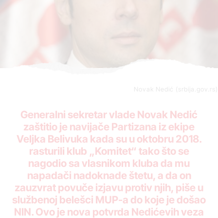
Novak Nedić (srbija.gov.rs)
Generalni sekretar vlade Novak Nedić
zaštitio je navijače Partizana iz ekipe
Veljka Belivuka kada su u oktobru 2018.
rasturili klub „Komitet“ tako što se
nagodio sa vlasnikom kluba da mu
napadači nadoknade štetu, a da on
zauzvrat povuče izjavu protiv njih, piše u
službenoj belešci MUP-a do koje je došao
NIN. Ovo je nova potvrda Nedićevih veza