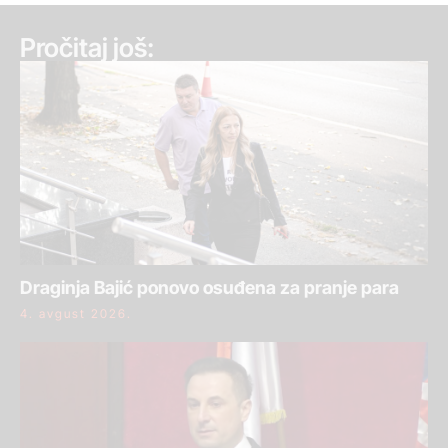
Pročitaj još:
Draginja Bajić ponovo osuđena za pranje para
4. avgust 2026.