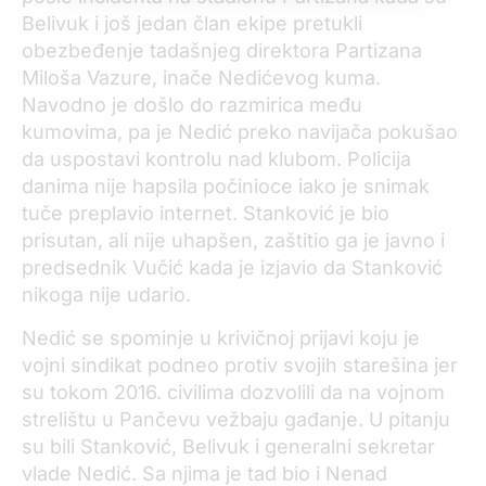
Belivuk i još jedan član ekipe pretukli
obezbeđenje tadašnjeg direktora Partizana
Miloša Vazure, inače Nedićevog kuma.
Navodno je došlo do razmirica među
kumovima, pa je Nedić preko navijača pokušao
da uspostavi kontrolu nad klubom. Policija
danima nije hapsila počinioce iako je snimak
tuče preplavio internet. Stanković je bio
prisutan, ali nije uhapšen, zaštitio ga je javno i
predsednik Vučić kada je izjavio da Stanković
nikoga nije udario.
Nedić se spominje u krivičnoj prijavi koju je
vojni sindikat podneo protiv svojih starešina jer
su tokom 2016. civilima dozvolili da na vojnom
strelištu u Pančevu vežbaju gađanje. U pitanju
su bili Stanković, Belivuk i generalni sekretar
vlade Nedić. Sa njima je tad bio i Nenad