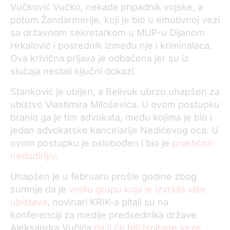
Vučković Vučko, nekada pripadnik vojske, a
potom Žandarmerije, koji je bio u emotivnoj vezi
sa državnom sekretarkom u MUP-u Dijanom
Hrkalović i posrednik između nje i kriminalaca.
Ova krivična prijava je odbačena jer su iz
slučaja nestali ključni dokazi.
Stanković je ubijen, a Belivuk ubrzo uhapšen za
ubistvo Vlastimira Miloševića. U ovom postupku
branio ga je tim advokata, među kojima je bio i
jedan advokatske kancelarije Nedićevog oca. U
ovom postupku je oslobođen i bio je
praktično
nedodirljiv
.
Uhapšen je u februaru prošle godine zbog
sumnje da je
vodio grupu koja je izvršila više
ubistava
, novinari KRIK-a pitali su na
konferenciji za medije predsednika države
Aleksandra Vučića
da li će biti ispitane veze