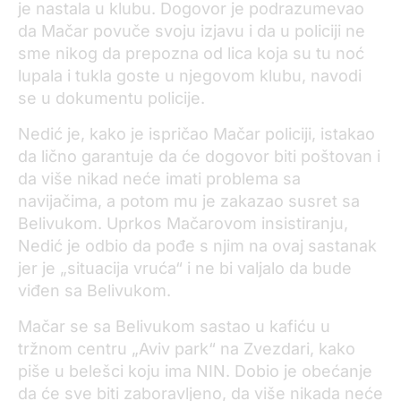
je nastala u klubu. Dogovor je podrazumevao
da Mačar povuče svoju izjavu i da u policiji ne
sme nikog da prepozna od lica koja su tu noć
lupala i tukla goste u njegovom klubu, navodi
se u dokumentu policije.
Nedić je, kako je ispričao Mačar policiji, istakao
da lično garantuje da će dogovor biti poštovan i
da više nikad neće imati problema sa
navijačima, a potom mu je zakazao susret sa
Belivukom. Uprkos Mačarovom insistiranju,
Nedić je odbio da pođe s njim na ovaj sastanak
jer je „situacija vruća“ i ne bi valjalo da bude
viđen sa Belivukom.
Mačar se sa Belivukom sastao u kafiću u
tržnom centru „Aviv park“ na Zvezdari, kako
piše u belešci koju ima NIN. Dobio je obećanje
da će sve biti zaboravljeno, da više nikada neće