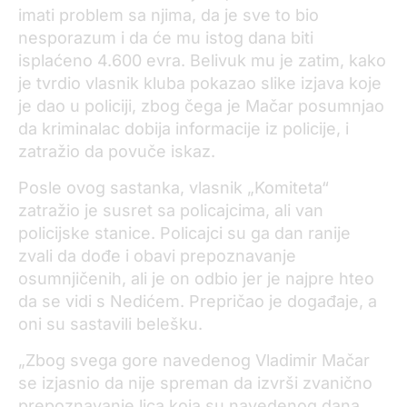
imati problem sa njima, da je sve to bio
nesporazum i da će mu istog dana biti
isplaćeno 4.600 evra. Belivuk mu je zatim, kako
je tvrdio vlasnik kluba pokazao slike izjava koje
je dao u policiji, zbog čega je Mačar posumnjao
da kriminalac dobija informacije iz policije, i
zatražio da povuče iskaz.
Posle ovog sastanka, vlasnik „Komiteta“
zatražio je susret sa policajcima, ali van
policijske stanice. Policajci su ga dan ranije
zvali da dođe i obavi prepoznavanje
osumnjičenih, ali je on odbio jer je najpre hteo
da se vidi s Nedićem. Prepričao je događaje, a
oni su sastavili belešku.
„Zbog svega gore navedenog Vladimir Mačar
se izjasnio da nije spreman da izvrši zvanično
prepoznavanje lica koja su navedenog dana