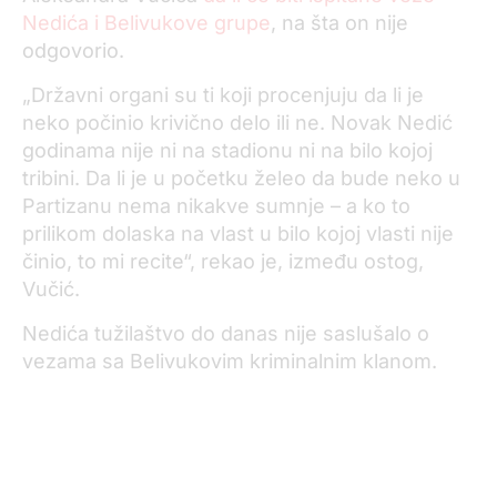
Nedića i Belivukove grupe
, na šta on nije
odgovorio.
„Državni organi su ti koji procenjuju da li je
neko počinio krivično delo ili ne. Novak Nedić
godinama nije ni na stadionu ni na bilo kojoj
tribini. Da li je u početku želeo da bude neko u
Partizanu nema nikakve sumnje – a ko to
prilikom dolaska na vlast u bilo kojoj vlasti nije
činio, to mi recite“, rekao je, između ostog,
Vučić.
Nedića tužilaštvo do danas nije saslušalo o
vezama sa Belivukovim kriminalnim klanom.