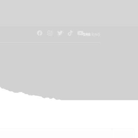
/
SRB
ENG