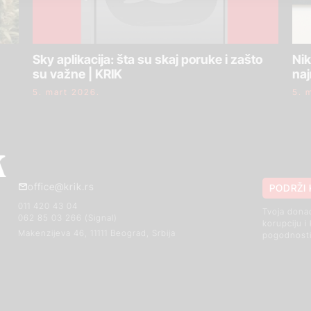
Sky aplikacija: šta su skaj poruke i zašto
Nik
su važne | KRIK
naj
5. mart 2026.
5. 
office@krik.rs
PODRŽI 
011 420 43 04
Tvoja dona
062 85 03 266 (Signal)
korupciju i
Makenzijeva 46, 11111 Beograd, Srbija
pogodnosti