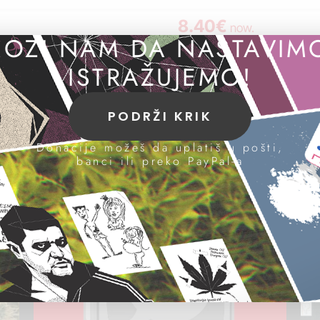
8.40€
now.
OZI NAM DA NASTAVIM
ISTRAŽUJEMO!
PODRŽI KRIK
Donacije možeš da uplatiš u pošti,
banci ili preko PayPal-a