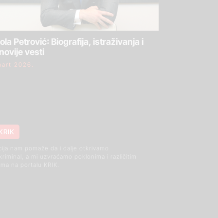
ola Petrović: Biografija, istraživanja i
novije vesti
mart 2026.
KRIK
cija nam pomaže da i dalje otkrivamo
 kriminal, a mi uzvraćamo poklonima i različitim
ma na portalu KRIK.