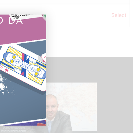
Select
O DA