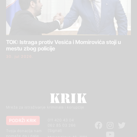
TOK: Istraga protiv Vesića i Momirovića stoji u
mestu zbog policije
30. jul 2026.
Mreža za istraživanje kriminala i korupcije
PODRŽI KRIK
011 420 43 04
062 85 03 266
(Signal)
Tvoja donacija nam
pomaže da i dalje