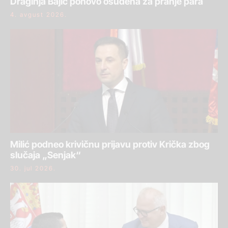
Draginja Bajić ponovo osuđena za pranje para
4. avgust 2026.
Milić podneo krivičnu prijavu protiv Krička zbog
slučaja „Senjak“
30. jul 2026.