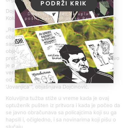
PODRŽI KRIK
Dojčinović očekuje da će stići još tužbi od
Donacije možeš da uplatiš u
Koluvije, kao i da je ovo pritisak na rad KRIK-a.
pošti, banci ili preko PayPal-a
„Rok da se podnese tužba je šest meseci od
objavljivanja teksta i zbog toga nas je Koluvija
sada tužio za staru vest iz aprila. Nakon toga,
objavili smo niz drugih vesti o njemu i
pretpostavljam da će nas tužiti i zbog njih. Ovo
je pritisak Koluvije na naš portal kojim
verovatno želi da nas natera da odustanemo
od daljeg izveštavanja i istraživanja slučaja
‘Jovanjica’”, objašnjava Dojčinović.
Koluvijina tužba stiže u vreme kada je ovaj
optuženik pušten iz pritvora i kada je počeo da
se javno obračunava sa policajcima koji su ga
hapsili i, očigledno, i sa novinarima koji pišu o
slučaju.