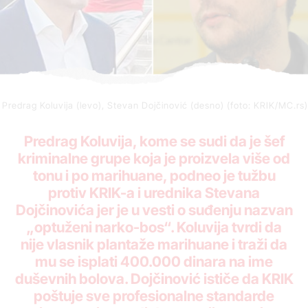
Predrag Koluvija (levo), Stevan Dojčinović (desno) (foto: KRIK/MC.rs)
Predrag Koluvija, kome se sudi da je šef
kriminalne grupe koja je proizvela više od
tonu i po marihuane, podneo je tužbu
protiv KRIK-a i urednika Stevana
Dojčinovića jer je u vesti o suđenju nazvan
„
optuženi narko-bos“. Koluvija tvrdi da
nije vlasnik plantaže marihuane i traži da
mu se isplati 400.000 dinara na ime
duševnih bolova. Dojčinović ističe da KRIK
poštuje sve profesionalne standarde