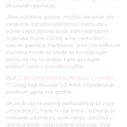
da povrati reputaciju.
„Biće potrebne godine, možda i decenije, da
svoje ime izgradi u poslovnom svetu, da u
očima sveta ponovo bude viđen kao pionir
organske hrane u Srbiji, a ne ‘narko bos’ i
vlasnik ‘plantaže marihuane’, a ko zna koliko će
vremena morati da prođe da komšije opet
počnu da mu se javljaju kada ga negde
sretnu?“, piše u Koluvijinoj tužbi.
Vest „
Zakazan početak suđenja za ‘Jovanjicu
2
‘“ zbog koje Koluvija tuži KRIK, objavljena je
sredinom aprila ove godine.
On tvrdi i da ne postoji postupak koji se zove
„Jovanjica 2“, mada to nije istina – u pitanju je
postupak u kome su, osim njega, optuženi i
radnici policije i obaveštajnih agencija. Ovaj