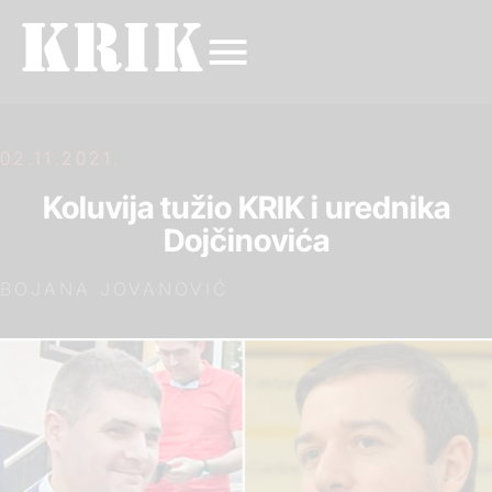
02.11.2021.
Koluvija tužio KRIK i urednika
Dojčinovića
BOJANA JOVANOVIĆ