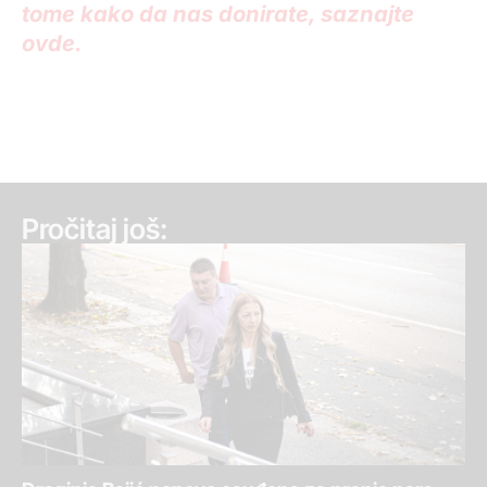
tome kako da nas donirate, saznajte
ovde.
Pročitaj još: