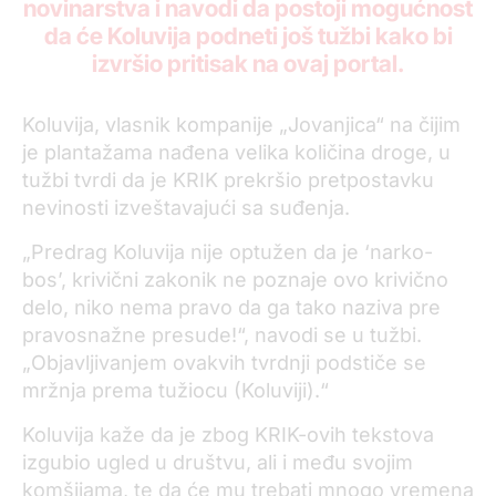
novinarstva i navodi da postoji mogućnost
da će Koluvija podneti još tužbi kako bi
izvršio pritisak na ovaj portal.
Koluvija, vlasnik kompanije „Jovanjica“ na čijim
je plantažama nađena velika količina droge, u
tužbi tvrdi da je KRIK prekršio pretpostavku
nevinosti izveštavajući sa suđenja.
„Predrag Koluvija nije optužen da je ‘narko-
bos’, krivični zakonik ne poznaje ovo krivično
delo, niko nema pravo da ga tako naziva pre
pravosnažne presude!“, navodi se u tužbi.
„Objavljivanjem ovakvih tvrdnji podstiče se
mržnja prema tužiocu (Koluviji).“
Koluvija kaže da je zbog KRIK-ovih tekstova
izgubio ugled u društvu, ali i među svojim
komšijama, te da će mu trebati mnogo vremena