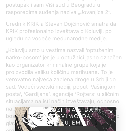
postupak i sam Viši sud u Beogradu u
rasporedima suđenja naziva „Jovanjica 2“.
Urednik KRIK-a Stevan Dojčinović smatra da
KRIK profesionalno izveštava o Koluviji, po
ugledu na vodeće međunarodne medije.
„Koluviju smo u vestima nazvali ‘optuženim
narko-bosom’ jer je u optužnici jasno označen
kao organizator kriminalne grupe koja je
proizvodila veliku količinu marihuane. To je
verovatno najveća zaplena droge u Srbiji do
sad. Vodeći svetski mediji, poput ‘Vašington
posta’, ‘Gardijana’, agencije ‘Rojters’ u sličnim
situacijama na isti način izveštavaju, odnosno
na engleskom koriste izraze „accused narco
POMOZI NAM DA
NASTAVIMO DA
boss“ ili „accused crime boss“ izveštavajući o
ISTRAŽUJEMO!
glavnooptuženima u ključnim suđenjima za
organizovani kriminal.“