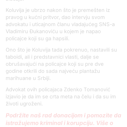
Koluvija je ubrzo nakon što je premešten iz
pravog u kućni pritvor, dao intervju svom
advokatu i uticajnom članu vladajućeg SNS-a
Vladimiru Đukanoviću u kojem je napao
policajce koji su ga hapsili.
Ono što je Koluvija tada pokrenuo, nastavili su
taboidi, ali i predstavnici vlasti, dalje se
obrušavajući na policajce koji su pre dve
godine otkrili do sada najveću plantažu
marihuane u Srbiji.
Advokat ovih policajaca Zdenko Tomanović
izjavio je da im se crta meta na čelu i da su im
životi ugroženi.
Podržite naš rad donacijom i pomozite da
istražujemo kriminal i korupciju. Više o