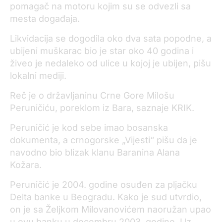
pomagač na motoru kojim su se odvezli sa
mesta događaja.
Likvidacija se dogodila oko dva sata popodne, a
ubijeni muškarac bio je star oko 40 godina i
živeo je nedaleko od ulice u kojoj je ubijen, pišu
lokalni mediji.
Reč je o državljaninu Crne Gore Milošu
Peruničiću, poreklom iz Bara, saznaje KRIK.
Peruničić je kod sebe imao bosanska
dokumenta, a crnogorske „Vijesti“ pišu da je
navodno bio blizak klanu Baranina Alana
Kožara.
Peruničić je 2004. godine osuđen za pljačku
Delta banke u Beogradu. Kako je sud utvrdio,
on je sa Željkom Milovanovićem naoružan upao
u ovu banku u decembru 2003. godine. Uz