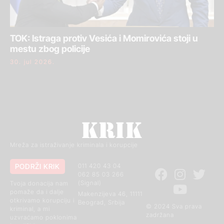
TOK: Istraga protiv Vesića i Momirovića stoji u
mestu zbog policije
30. jul 2026.
Mreža za istraživanje kriminala i korupcije
PODRŽI KRIK
011 420 43 04
062 85 03 266
(Signal)
Tvoja donacija nam
pomaže da i dalje
Makenzijeva 46, 11111
otkrivamo korupciju i
Beograd, Srbija
© 2024 Sva prava
kriminal, a mi
zadržana
uzvraćamo poklonima