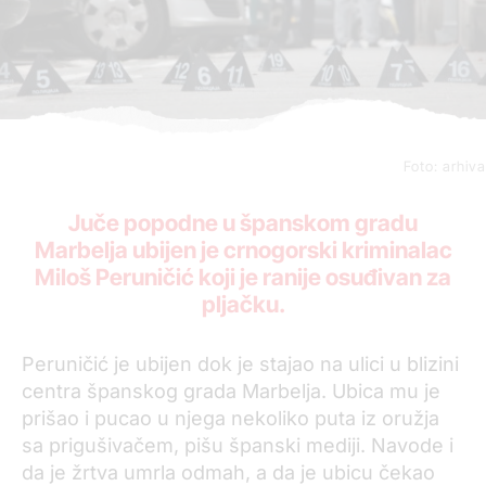
Foto: arhiva
Juče popodne u španskom gradu
Marbelja ubijen je crnogorski kriminalac
Miloš Peruničić koji je ranije osuđivan za
pljačku.
Peruničić je ubijen dok je stajao na ulici u blizini
centra španskog grada Marbelja. Ubica mu je
prišao i pucao u njega nekoliko puta iz oružja
sa prigušivačem, pišu španski mediji. Navode i
da je žrtva umrla odmah, a da je ubicu čekao