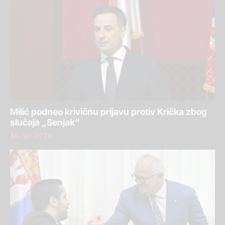
Milić podneo krivičnu prijavu protiv Krička zbog
slučaja „Senjak“
30. jul 2026.