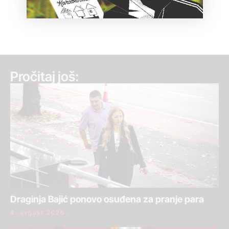
Pročitaj još:
Draginja Bajić ponovo osuđena za pranje para
4. avgust 2026.