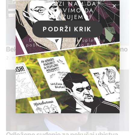
POMOZI NAM DA
NASTAVIMO DA
ISTRAŽUJEMO!
PODRŽI KRIK
Donacije možeš da uplatiš u
pošti, banci ili preko PayPal-a
Beko nije došao u sud, suđenje odloženo
2. mart 2021.
Odloženo suđenje za pokušaj ubistva