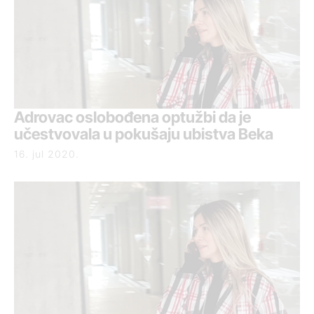
Adrovac oslobođena optužbi da je
učestvovala u pokušaju ubistva Beka
16. jul 2020.