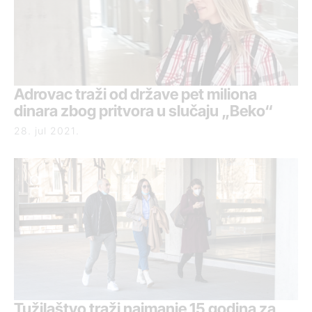
Adrovac traži od države pet miliona
dinara zbog pritvora u slučaju „Beko“
28. jul 2021.
Tužilaštvo traži najmanje 15 godina za